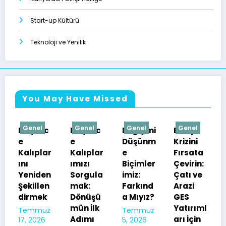
Start-up Kültürü
Teknoloji ve Yenilik
You May Have Missed
nel
Genel
Genel
Genel
Genel
şünc
Düşünc
Değişimi
Enerji
e
Düşünm
Krizini
ıplar
Kalıplar
e
Fırsata
ımızı
Biçimler
Çevirin:
Değişim
niden
Sorgula
imiz:
Çatı ve
Fırsat
illen
mak:
Farkınd
Arazi
mı
rmek
Dönüşü
a Mıyız?
GES
Engel
mün İlk
Yatırıml
mmuz
Temmuz
mi?
Adımı
arı İçin
2026
5, 2026
Düşünc