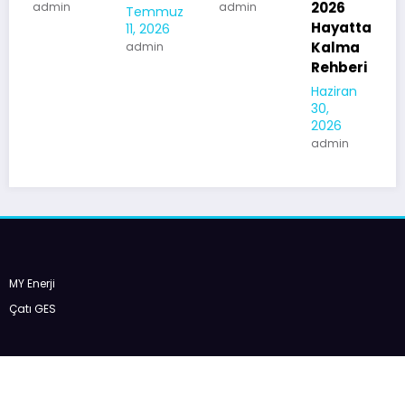
2026
in
admin
Temmuz
e
Hayatta
11, 2026
Kalıpla
Kalma
admin
ımızı
Rehberi
Keşfet
Haziran
mek
30,
Haziran
2026
12, 2026
admin
admin
MY Enerji
Çatı GES
| Powered By
Web Tasarım Fiyatları