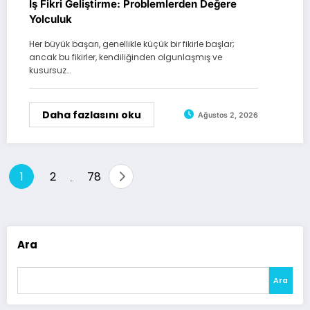
İş Fikri Geliştirme: Problemlerden Değere
Yolculuk
Her büyük başarı, genellikle küçük bir fikirle başlar;
ancak bu fikirler, kendiliğinden olgunlaşmış ve
kusursuz…
Daha fazlasını oku
Ağustos 2, 2026
Yazı
1
2
78
…
sayfalaması
Ara
Ara