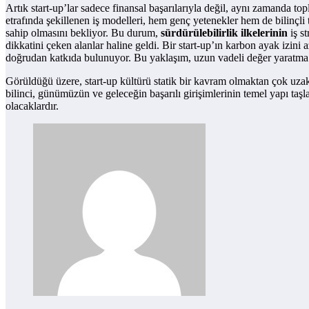
Artık start-up’lar sadece finansal başarılarıyla değil, aynı zamanda to
etrafında şekillenen iş modelleri, hem genç yetenekler hem de bilinçli tü
sahip olmasını bekliyor. Bu durum,
sürdürülebilirlik ilkelerinin
iş st
dikkatini çeken alanlar haline geldi. Bir start-up’ın karbon ayak izini 
doğrudan katkıda bulunuyor. Bu yaklaşım, uzun vadeli değer yaratma p
Görüldüğü üzere, start-up kültürü statik bir kavram olmaktan çok uzak.
bilinci, günümüzün ve geleceğin başarılı girişimlerinin temel yapı taşl
olacaklardır.