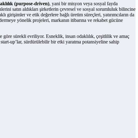
klılık (purpose-driven)
, yani bir misyon veya sosyal fayda
lerini satın aldıkları şirketlerin çevresel ve sosyal sorumluluk bilincine
klı girişimler ve etik değerlere bağlı üretim süreçleri, yatırımcıların da
 gidermeye yönelik projeleri, markanın itibarına ve rekabet gücüne
öre sürekli evriliyor. Esneklik, insan odaklılık, çeşitlilik ve amaç
art-up’lar, sürdürülebilir bir etki yaratma potansiyeline sahip