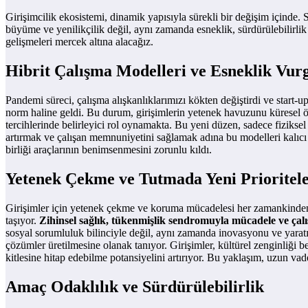
Girişimcilik ekosistemi, dinamik yapısıyla sürekli bir değişim içinde. S
büyüme ve yenilikçilik değil, aynı zamanda esneklik, sürdürülebilirli
gelişmeleri mercek altına alacağız.
Hibrit Çalışma Modelleri ve Esneklik Vur
Pandemi süreci, çalışma alışkanlıklarımızı kökten değiştirdi ve start-
norm haline geldi. Bu durum, girişimlerin yetenek havuzunu küresel ölç
tercihlerinde belirleyici rol oynamakta. Bu yeni düzen, sadece fizikse
artırmak ve çalışan memnuniyetini sağlamak adına bu modelleri kalıcı h
birliği araçlarının benimsenmesini zorunlu kıldı.
Yetenek Çekme ve Tutmada Yeni Prioriteler
Girişimler için yetenek çekme ve koruma mücadelesi her zamankinden d
taşıyor.
Zihinsel sağlık, tükenmişlik sendromuyla mücadele ve çalı
sosyal sorumluluk bilinciyle değil, aynı zamanda inovasyonu ve yaratıcı
çözümler üretilmesine olanak tanıyor. Girişimler, kültürel zenginliği 
kitlesine hitap edebilme potansiyelini artırıyor. Bu yaklaşım, uzun vad
Amaç Odaklılık ve Sürdürülebilirlik