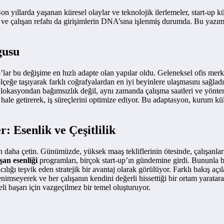
on yıllarda yaşanan küresel olaylar ve teknolojik ilerlemeler, start-up k
k ve çalışan refahı da girişimlerin DNA’sına işlenmiş durumda. Bu yazım
gusu
up’lar bu değişime en hızlı adapte olan yapılar oldu. Geleneksel ofis m
eğe taşıyarak farklı coğrafyalardan en iyi beyinlere ulaşmasını sağladı.
l lokasyondan bağımsızlık değil, aynı zamanda çalışma saatleri ve yöntem
ale getirerek, iş süreçlerini optimize ediyor. Bu adaptasyon, kurum kült
: Esenlik ve Çeşitlilik
aha çetin. Günümüzde, yüksek maaş tekliflerinin ötesinde, çalışanların
şan esenliği
programları, birçok start-up’ın gündemine girdi. Bununla b
lığı teşvik eden stratejik bir avantaj olarak görülüyor. Farklı bakış açı
benimseyerek ve her çalışanın kendini değerli hissettiği bir ortam yarat
eli başarı için vazgeçilmez bir temel oluşturuyor.