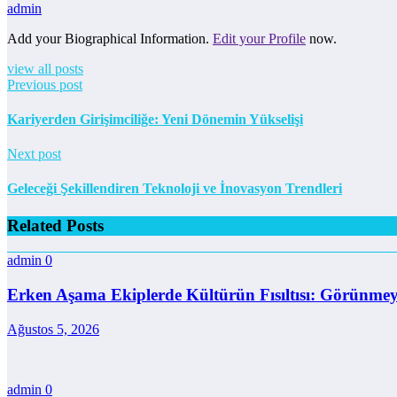
admin
Add your Biographical Information.
Edit your Profile
now.
view all posts
Previous post
Kariyerden Girişimciliğe: Yeni Dönemin Yükselişi
Next post
Geleceği Şekillendiren Teknoloji ve İnovasyon Trendleri
Related Posts
admin
0
Erken Aşama Ekiplerde Kültürün Fısıltısı: Görünme
Ağustos 5, 2026
admin
0