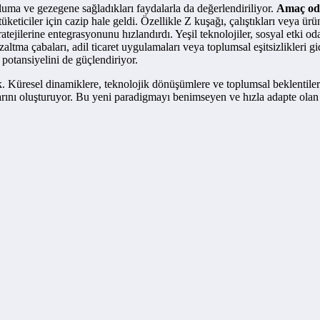
pluma ve gezegene sağladıkları faydalarla da değerlendiriliyor.
Amaç oda
keticiler için cazip hale geldi. Özellikle Z kuşağı, çalıştıkları veya ürün
ratejilerine entegrasyonunu hızlandırdı. Yeşil teknolojiler, sosyal etki oda
azaltma çabaları, adil ticaret uygulamaları veya toplumsal eşitsizlikleri
otansiyelini de güçlendiriyor.
 Küresel dinamiklere, teknolojik dönüşümlere ve toplumsal beklentilere g
arını oluşturuyor. Bu yeni paradigmayı benimseyen ve hızla adapte olan st