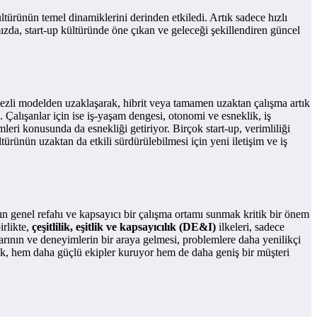
ültürünün temel dinamiklerini derinden etkiledi. Artık sadece hızlı
ızda, start-up kültüründe öne çıkan ve geleceği şekillendiren güncel
erkezli modelden uzaklaşarak, hibrit veya tamamen uzaktan çalışma artık
 Çalışanlar için ise iş-yaşam dengesi, otonomi ve esneklik, iş
leri konusunda da esnekliği getiriyor. Birçok start-up, verimliliği
ürünün uzaktan da etkili sürdürülebilmesi için yeni iletişim ve iş
 genel refahı ve kapsayıcı bir çalışma ortamı sunmak kritik bir önem
irlikte,
çeşitlilik, eşitlik ve kapsayıcılık (DE&I)
ilkeleri, sadece
larının ve deneyimlerin bir araya gelmesi, problemlere daha yenilikçi
arak, hem daha güçlü ekipler kuruyor hem de daha geniş bir müşteri