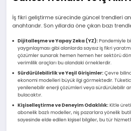
İş fikri geliştirme sürecinde güncel trendler
anahtarıdır. Son yıllarda öne çıkan bazı trendl
Dijitalleşme ve Yapay Zeka (YZ):
Pandemiyle bir
yaygınlaşması gibi alanlarda sayısız iş fikri yaratm
çözümler sunarak hemen hemen her sektörü dönüşt
verimlilik araçları bu alandaki örneklerdir.
Sürdürülebilirlik ve Yeşil Girişimler:
Çevre bilinc
ekonomi modelleri büyük ilgi görmektedir. Tüketicil
yenilenebilir enerji çözümleri veya sürdürülebilir
bulacaktır.
Kişiselleştirme ve Deneyim Odaklılık:
Kitle üret
abonelik bazlı modeller, niş pazarlara yönelik bu
sayesinde elde edilen kişisel bilgiler, bu tür hizmet