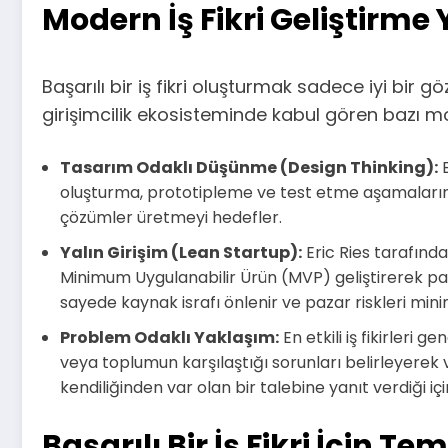
Modern İş Fikri Geliştirme
Başarılı bir iş fikri oluşturmak sadece iyi bi
girişimcilik ekosisteminde kabul gören bazı m
Tasarım Odaklı Düşünme (Design Thinking):
B
oluşturma, prototipleme ve test etme aşamalarında
çözümler üretmeyi hedefler.
Yalın Girişim (Lean Startup):
Eric Ries tarafında
Minimum Uygulanabilir Ürün (MVP) geliştirerek paza
sayede kaynak israfı önlenir ve pazar riskleri minim
Problem Odaklı Yaklaşım:
En etkili iş fikirleri 
veya toplumun karşılaştığı sorunları belirleyerek v
kendiliğinden var olan bir talebine yanıt verdiği için
Başarılı Bir İş Fikri İçin Te