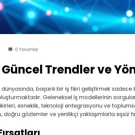
0 Yorumlar
i: Güncel Trendler ve Y
yasında, başarılı bir iş fikri geliştirmek sadece b
şturmaktadır. Geleneksel iş modellerinin sorgulandı
kirleri, esneklik, teknoloji entegrasyonu ve toplumsal
, doğru gözlemler ve yenilikçi yaklaşımlarla eşsiz f
Fırsatları