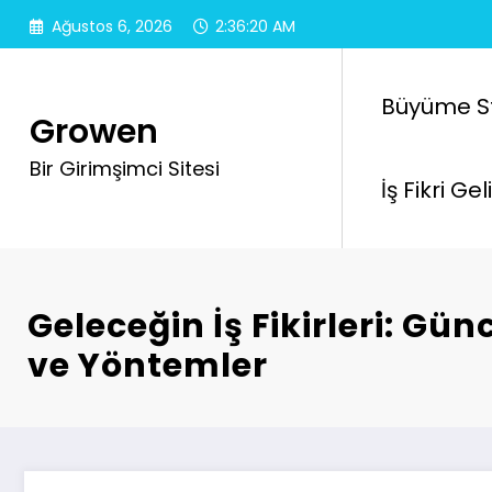
İçeriğe
Ağustos 6, 2026
2:36:21 AM
atla
Büyüme Str
Growen
Bir Girimşimci Sitesi
İş Fikri Ge
Geleceğin İş Fikirleri: Gün
ve Yöntemler