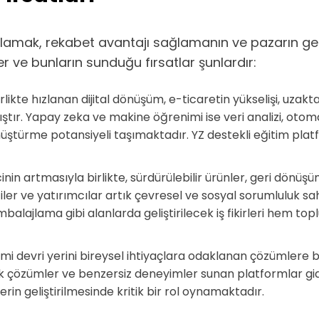
i anlamak, rekabet avantajı sağlamanın ve pazarın g
er ve bunların sunduğu fırsatlar şunlardır:
likte hızlanan dijital dönüşüm, e-ticaretin yükselişi, uzak
ıştır. Yapay zeka ve makine öğrenimi ise veri analizi, otomas
ürme potansiyeli taşımaktadır. YZ destekli eğitim platf
inin artmasıyla birlikte, sürdürülebilir ürünler, geri dönüşü
er ve yatırımcılar artık çevresel ve sosyal sorumluluk sah
 ambalajlama gibi alanlarda geliştirilecek iş fikirleri hem
imi devri yerini bireysel ihtiyaçlara odaklanan çözümlere 
tik çözümler ve benzersiz deneyimler sunan platformlar gi
lerin geliştirilmesinde kritik bir rol oynamaktadır.