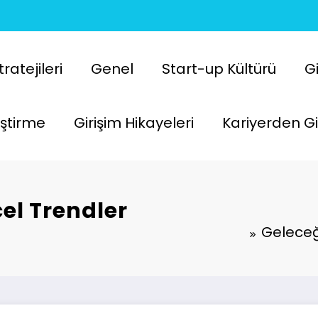
atejileri
Genel
Start-up Kültürü
Gi
liştirme
Girişim Hikayeleri
Kariyerden Gi
cel Trendler
Geleceği