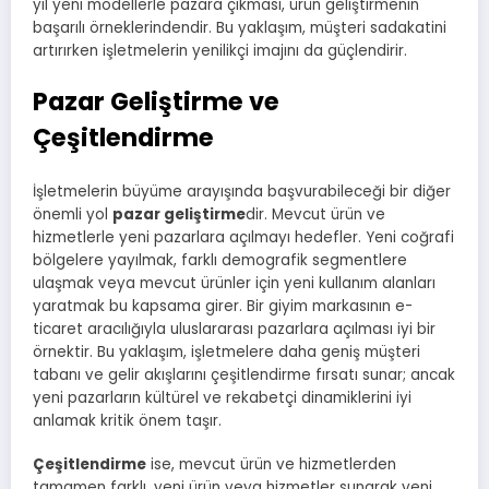
yıl yeni modellerle pazara çıkması, ürün geliştirmenin
başarılı örneklerindendir. Bu yaklaşım, müşteri sadakatini
artırırken işletmelerin yenilikçi imajını da güçlendirir.
Pazar Geliştirme ve
Çeşitlendirme
İşletmelerin büyüme arayışında başvurabileceği bir diğer
önemli yol
pazar geliştirme
dir. Mevcut ürün ve
hizmetlerle yeni pazarlara açılmayı hedefler. Yeni coğrafi
bölgelere yayılmak, farklı demografik segmentlere
ulaşmak veya mevcut ürünler için yeni kullanım alanları
yaratmak bu kapsama girer. Bir giyim markasının e-
ticaret aracılığıyla uluslararası pazarlara açılması iyi bir
örnektir. Bu yaklaşım, işletmelere daha geniş müşteri
tabanı ve gelir akışlarını çeşitlendirme fırsatı sunar; ancak
yeni pazarların kültürel ve rekabetçi dinamiklerini iyi
anlamak kritik önem taşır.
Çeşitlendirme
ise, mevcut ürün ve hizmetlerden
tamamen farklı, yeni ürün veya hizmetler sunarak yeni