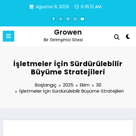
İçeriğe
Ağustos 9, 2026
6:35:12 AM
atla
Growen
Bir Girimşimci Sitesi
İşletmeler İçin Sürdürülebilir
Büyüme Stratejileri
Başlangıç
2025
Ekim
30
İşletmeler İçin Sürdürülebilir Büyüme Stratejileri