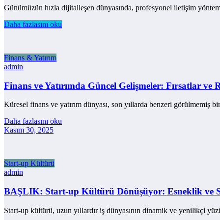
Günümüzün hızla dijitalleşen dünyasında, profesyonel iletişim yönteml
Daha fazlasını oku
Finans & Yatırım
admin
Finans ve Yatırımda Güncel Gelişmeler: Fırsatlar ve R
Küresel finans ve yatırım dünyası, son yıllarda benzeri görülmemiş b
Daha fazlasını oku
Kasım 30, 2025
Start-up Kültürü
admin
BAŞLIK: Start-up Kültürü Dönüşüyor: Esneklik ve Sü
Start-up kültürü, uzun yıllardır iş dünyasının dinamik ve yenilikçi yü