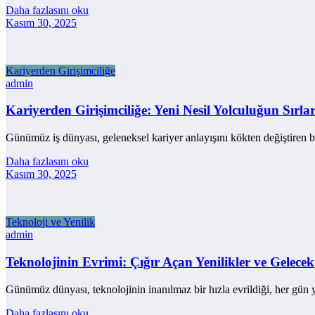
Daha fazlasını oku
Kasım 30, 2025
Kariyerden Girişimciliğe
admin
Kariyerden Girişimciliğe: Yeni Nesil Yolculuğun Sırlar
Günümüz iş dünyası, geleneksel kariyer anlayışını kökten değiştiren
Daha fazlasını oku
Kasım 30, 2025
Teknoloji ve Yenilik
admin
Teknolojinin Evrimi: Çığır Açan Yenilikler ve Gelecek
Günümüz dünyası, teknolojinin inanılmaz bir hızla evrildiği, her gün 
Daha fazlasını oku