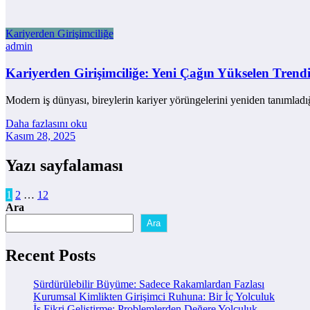
Kariyerden Girişimciliğe
admin
Kariyerden Girişimciliğe: Yeni Çağın Yükselen Trend
Modern iş dünyası, bireylerin kariyer yörüngelerini yeniden tanımlad
Daha fazlasını oku
Kasım 28, 2025
Yazı sayfalaması
1
2
…
12
Ara
Ara
Recent Posts
Sürdürülebilir Büyüme: Sadece Rakamlardan Fazlası
Kurumsal Kimlikten Girişimci Ruhuna: Bir İç Yolculuk
İş Fikri Geliştirme: Problemlerden Değere Yolculuk