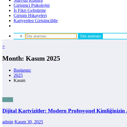
Start-up Kültürü
Girişimci Psikolojisi
İş Fikri Geliştirme
Girişim Hikayeleri
Kariyerden Girişimciliğe
×
Month: Kasım 2025
Başlangıç
2025
Kasım
Genel
Dijital Kartvizitler: Modern Profesyonel Kimliğinizin
admin
Kasım 30, 2025