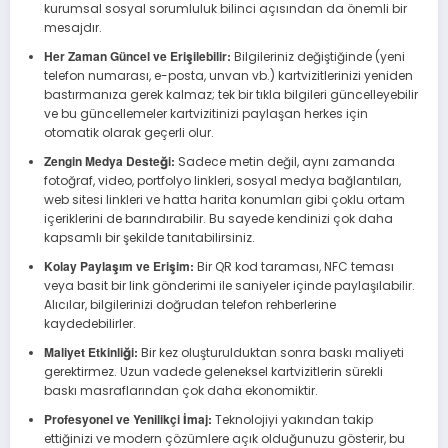
kurumsal sosyal sorumluluk bilinci açısından da önemli bir
mesajdır.
Her Zaman Güncel ve Erişilebilir:
Bilgileriniz değiştiğinde (yeni
telefon numarası, e-posta, unvan vb.) kartvizitlerinizi yeniden
bastırmanıza gerek kalmaz; tek bir tıkla bilgileri güncelleyebilir
ve bu güncellemeler kartvizitinizi paylaşan herkes için
otomatik olarak geçerli olur.
Zengin Medya Desteği:
Sadece metin değil, aynı zamanda
fotoğraf, video, portfolyo linkleri, sosyal medya bağlantıları,
web sitesi linkleri ve hatta harita konumları gibi çoklu ortam
içeriklerini de barındırabilir. Bu sayede kendinizi çok daha
kapsamlı bir şekilde tanıtabilirsiniz.
Kolay Paylaşım ve Erişim:
Bir QR kod taraması, NFC teması
veya basit bir link gönderimi ile saniyeler içinde paylaşılabilir.
Alıcılar, bilgilerinizi doğrudan telefon rehberlerine
kaydedebilirler.
Maliyet Etkinliği:
Bir kez oluşturulduktan sonra baskı maliyeti
gerektirmez. Uzun vadede geleneksel kartvizitlerin sürekli
baskı masraflarından çok daha ekonomiktir.
Profesyonel ve Yenilikçi İmaj:
Teknolojiyi yakından takip
ettiğinizi ve modern çözümlere açık olduğunuzu gösterir, bu