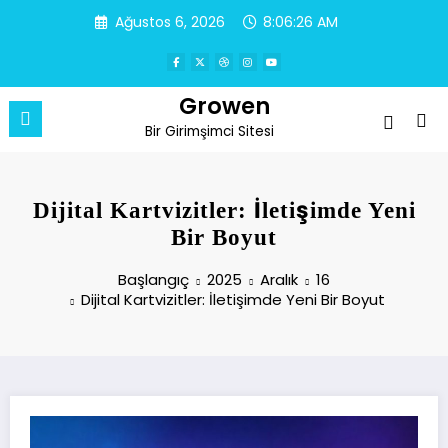
İçeriğe
Ağustos 6, 2026
8:06:26 AM
atla
Growen
Bir Girimşimci Sitesi
Dijital Kartvizitler: İletişimde Yeni
Bir Boyut
Başlangıç
2025
Aralık
16
Dijital Kartvizitler: İletişimde Yeni Bir Boyut