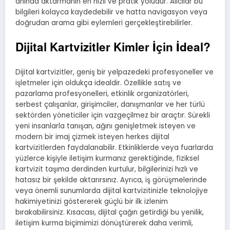
anında aktarmanın en hızlı ve pratik yoludur. Alıcılar bu
bilgileri kolayca kaydedebilir ve hatta navigasyon veya
doğrudan arama gibi eylemleri gerçekleştirebilirler.
Dijital Kartvizitler Kimler İçin İdeal?
Dijital kartvizitler, geniş bir yelpazedeki profesyoneller ve
işletmeler için oldukça idealdir. Özellikle satış ve
pazarlama profesyonelleri, etkinlik organizatörleri,
serbest çalışanlar, girişimciler, danışmanlar ve her türlü
sektörden yöneticiler için vazgeçilmez bir araçtır. Sürekli
yeni insanlarla tanışan, ağını genişletmek isteyen ve
modern bir imaj çizmek isteyen herkes dijital
kartvizitlerden faydalanabilir. Etkinliklerde veya fuarlarda
yüzlerce kişiyle iletişim kurmanız gerektiğinde, fiziksel
kartvizit taşıma derdinden kurtulur, bilgilerinizi hızlı ve
hatasız bir şekilde aktarırsınız. Ayrıca, iş görüşmelerinde
veya önemli sunumlarda dijital kartvizitinizle teknolojiye
hakimiyetinizi göstererek güçlü bir ilk izlenim
bırakabilirsiniz. Kısacası, dijital çağın getirdiği bu yenilik,
iletişim kurma biçimimizi dönüştürerek daha verimli,