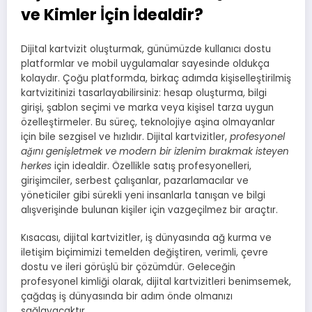
ve Kimler İçin İdealdir?
Dijital kartvizit oluşturmak, günümüzde kullanıcı dostu
platformlar ve mobil uygulamalar sayesinde oldukça
kolaydır. Çoğu platformda, birkaç adımda kişiselleştirilmiş
kartvizitinizi tasarlayabilirsiniz: hesap oluşturma, bilgi
girişi, şablon seçimi ve marka veya kişisel tarza uygun
özelleştirmeler. Bu süreç, teknolojiye aşina olmayanlar
için bile sezgisel ve hızlıdır. Dijital kartvizitler,
profesyonel
ağını genişletmek ve modern bir izlenim bırakmak isteyen
herkes
için idealdir. Özellikle satış profesyonelleri,
girişimciler, serbest çalışanlar, pazarlamacılar ve
yöneticiler gibi sürekli yeni insanlarla tanışan ve bilgi
alışverişinde bulunan kişiler için vazgeçilmez bir araçtır.
Kısacası, dijital kartvizitler, iş dünyasında ağ kurma ve
iletişim biçimimizi temelden değiştiren, verimli, çevre
dostu ve ileri görüşlü bir çözümdür. Geleceğin
profesyonel kimliği olarak, dijital kartvizitleri benimsemek,
çağdaş iş dünyasında bir adım önde olmanızı
sağlayacaktır.