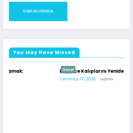
You May Have Missed
Genel
Düşünce Kalıplarını Yeniden Şekillendirmek
Temmuz 17, 2026
admin