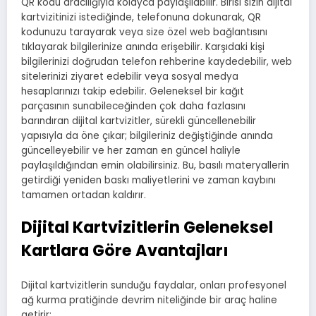
QR kodu aracılığıyla kolayca paylaşılabilir. Birisi sizin dijital
kartvizitinizi istediğinde, telefonuna dokunarak, QR
kodunuzu tarayarak veya size özel web bağlantısını
tıklayarak bilgilerinize anında erişebilir. Karşıdaki kişi
bilgilerinizi doğrudan telefon rehberine kaydedebilir, web
sitelerinizi ziyaret edebilir veya sosyal medya
hesaplarınızı takip edebilir. Geleneksel bir kağıt
parçasının sunabileceğinden çok daha fazlasını
barındıran dijital kartvizitler, sürekli güncellenebilir
yapısıyla da öne çıkar; bilgileriniz değiştiğinde anında
güncelleyebilir ve her zaman en güncel haliyle
paylaşıldığından emin olabilirsiniz. Bu, basılı materyallerin
getirdiği yeniden baskı maliyetlerini ve zaman kaybını
tamamen ortadan kaldırır.
Dijital Kartvizitlerin Geleneksel
Kartlara Göre Avantajları
Dijital kartvizitlerin sunduğu faydalar, onları profesyonel
ağ kurma pratiğinde devrim niteliğinde bir araç haline
getirir: