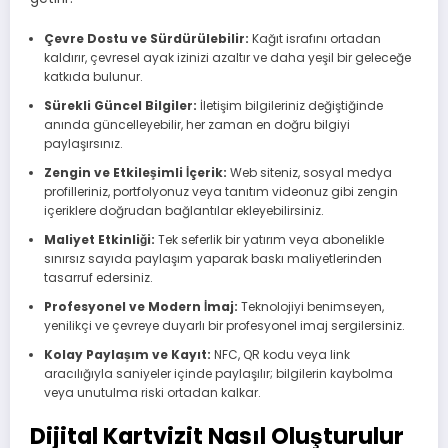
Çevre Dostu ve Sürdürülebilir:
Kağıt israfını ortadan
kaldırır, çevresel ayak izinizi azaltır ve daha yeşil bir geleceğe
katkıda bulunur.
Sürekli Güncel Bilgiler:
İletişim bilgileriniz değiştiğinde
anında güncelleyebilir, her zaman en doğru bilgiyi
paylaşırsınız.
Zengin ve Etkileşimli İçerik:
Web siteniz, sosyal medya
profilleriniz, portfolyonuz veya tanıtım videonuz gibi zengin
içeriklere doğrudan bağlantılar ekleyebilirsiniz.
Maliyet Etkinliği:
Tek seferlik bir yatırım veya abonelikle
sınırsız sayıda paylaşım yaparak baskı maliyetlerinden
tasarruf edersiniz.
Profesyonel ve Modern İmaj:
Teknolojiyi benimseyen,
yenilikçi ve çevreye duyarlı bir profesyonel imaj sergilersiniz.
Kolay Paylaşım ve Kayıt:
NFC, QR kodu veya link
aracılığıyla saniyeler içinde paylaşılır; bilgilerin kaybolma
veya unutulma riski ortadan kalkar.
Dijital Kartvizit Nasıl Oluşturulur