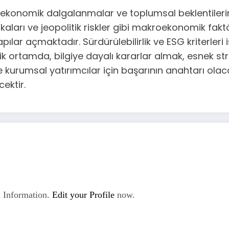
er, ekonomik dalgalanmalar ve toplumsal beklentiler
aları ve jeopolitik riskler gibi makroekonomik faktör
apılar açmaktadır. Sürdürülebilirlik ve ESG kriterleri
 ortamda, bilgiye dayalı kararlar almak, esnek strat
urumsal yatırımcılar için başarının anahtarı olacak
ektir.
 Information.
Edit your Profile
now.