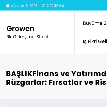
İçeriğe
Ağustos 6, 2026
2:29:34 PM
atla
Büyüme Str
Growen
Bir Girimşimci Sitesi
İş Fikri Ge
BAŞLIKFinans ve Yatırım
Rüzgarlar: Fırsatlar ve Ris