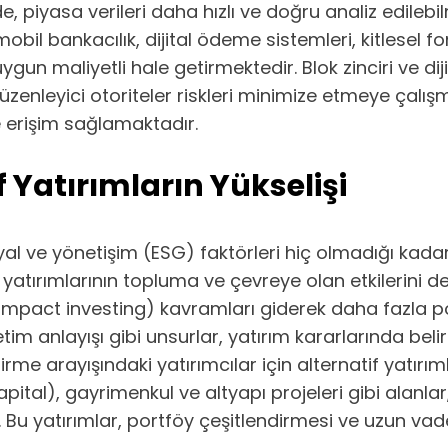
 piyasa verileri daha hızlı ve doğru analiz edilebil
mobil bankacılık, dijital ödeme sistemleri, kitlesel
uygun maliyetli hale getirmektedir. Blok zinciri ve dijit
üzenleyici otoriteler riskleri minimize etmeye çalış
re erişim sağlamaktadır.
f Yatırımların Yükselişi
al ve yönetişim (ESG) faktörleri hiç olmadığı kadar 
a yatırımlarının topluma ve çevreye olan etkilerini
impact investing) kavramları giderek daha fazla po
önetim anlayışı gibi unsurlar, yatırım kararlarında be
ndirme arayışındaki yatırımcılar için alternatif yatı
pital), gayrimenkul ve altyapı projeleri gibi alanlar
Bu yatırımlar, portföy çeşitlendirmesi ve uzun vade