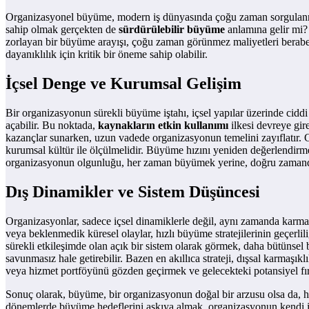
Organizasyonel büyüme, modern iş dünyasında çoğu zaman sorgulanma
sahip olmak gerçekten de
sürdürülebilir büyüme
anlamına gelir mi? 
zorlayan bir büyüme arayışı, çoğu zaman görünmez maliyetleri berabe
dayanıklılık için kritik bir öneme sahip olabilir.
İçsel Denge ve Kurumsal Gelişim
Bir organizasyonun sürekli büyüme iştahı, içsel yapılar üzerinde ciddi 
açabilir. Bu noktada,
kaynakların etkin kullanımı
ilkesi devreye gire
kazançlar sunarken, uzun vadede organizasyonun temelini zayıflatır.
kurumsal kültür ile ölçülmelidir. Büyüme hızını yeniden değerlendirm
organizasyonun olgunluğu, her zaman büyümek yerine, doğru zamanda d
Dış Dinamikler ve Sistem Düşüncesi
Organizasyonlar, sadece içsel dinamiklerle değil, aynı zamanda karmaşı
veya beklenmedik küresel olaylar, hızlı büyüme stratejilerinin geçerlil
sürekli etkileşimde olan açık bir sistem olarak görmek, daha bütünse
savunmasız hale getirebilir. Bazen en akıllıca strateji, dışsal karma
veya hizmet portföyünü gözden geçirmek ve gelecekteki potansiyel fırs
Sonuç olarak, büyüme, bir organizasyonun doğal bir arzusu olsa da, he
dönemlerde büyüme hedeflerini askıya almak, organizasyonun kendi iç 