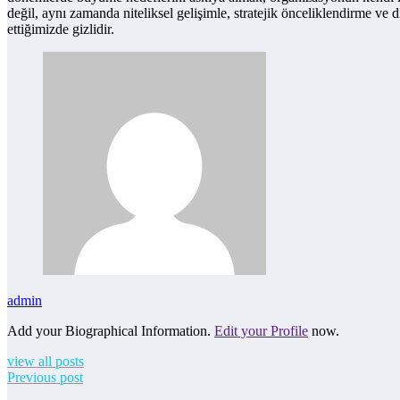
değil, aynı zamanda niteliksel gelişimle, stratejik önceliklendirme ve
ettiğimizde gizlidir.
admin
Add your Biographical Information.
Edit your Profile
now.
view all posts
Previous post