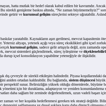
yan, hatta mutlak bir hedef olarak kabul edilen bir kavramdır. Ancak
Bu sürekli genişleme baskısı altında, “Ne zaman büyümemeliyiz?” sorusunu
rinde getirir ve
kurumsal gelişim
süreçlerini sekteye uğratabilir. Aslın
baskılar yaratabilir. Kaynakların aşırı gerilmesi, mevcut kapasitenin öt
r. Yetersiz altyapı, yetenek açığı veya süreç eksiklikleri gibi içsel zorl
 Gerçek
kurumsal gelişim
, sadece gelir artışıyla değil, aynı zamanda 
ek, mevcut sistemleri güçlendirmek, süreç iyileştirme ve
ölçeklenebilir
urup içsel konsolidasyon yapabilme yeteneğiyle de ilişkilidir.
k dış çevreyle de sürekli etkileşim halindedir. Piyasa koşullarındaki d
iğini aniden ortadan kaldırabilir. Bu bağlamda,
sistem düşüncesi
büyük ö
l bir perspektif sunar. Belirsizliğin yüksek olduğu dönemlerde, büyüme
şıklık yönetimi için bir duraklama, adaptasyon ve yeniden konumlandırma
atları daha sağlam bir zeminde değerlendirmek, uzun vadeli başarı için
r zaman ve her koşulda hedeflenmesi gereken tek strateji değildir. Bili
dengesini sağlamasına ve dışsal şoklara karşı daha dirençli olmasına o