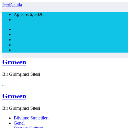
İçeriğe atla
Ağustos 6, 2026
Growen
Bir Girimşimci Sitesi
Growen
Bir Girimşimci Sitesi
Büyüme Stratejileri
Genel