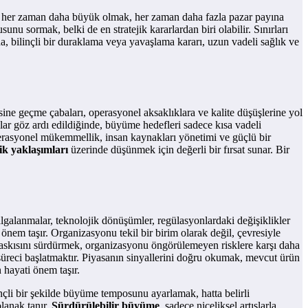
 her zaman daha büyük olmak, her zaman daha fazla pazar payına
 sormak, belki de en stratejik kararlardan biri olabilir. Sınırları
da, bilinçli bir duraklama veya yavaşlama kararı, uzun vadeli sağlık ve
esine geçme çabaları, operasyonel aksaklıklara ve kalite düşüşlerine yol
uklar göz ardı edildiğinde, büyüme hedefleri sadece kısa vadeli
operasyonel mükemmellik, insan kaynakları yönetimi ve güçlü bir
lik yaklaşımları
üzerinde düşünmek için değerli bir fırsat sunar. Bir
algalanmalar, teknolojik dönüşümler, regülasyonlardaki değişiklikler
nem taşır. Organizasyonu tekil bir birim olarak değil, çevresiyle
 baskısını sürdürmek, organizasyonu öngörülemeyen risklere karşı daha
 süreci başlatmaktır. Piyasanın sinyallerini doğru okumak, mevcut ürün
 hayati önem taşır.
nçli bir şekilde büyüme temposunu ayarlamak, hatta belirli
lanak tanır.
Sürdürülebilir büyüme
, sadece niceliksel artışlarla