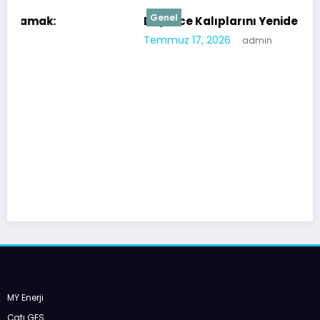
Genel
Düşünce Kalıplarını Yeniden Şekillendirmek
Temmuz 17, 2026
admin
MY Enerji
Çatı GES