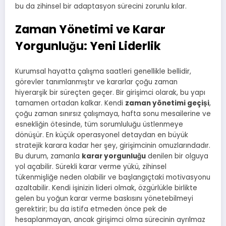
bu da zihinsel bir adaptasyon sürecini zorunlu kılar.
Zaman Yönetimi ve Karar
Yorgunluğu: Yeni Liderlik
Kurumsal hayatta çalışma saatleri genellikle bellidir,
görevler tanımlanmıştır ve kararlar çoğu zaman
hiyerarşik bir süreçten geçer. Bir girişimci olarak, bu yapı
tamamen ortadan kalkar. Kendi
zaman yönetimi geçişi
,
çoğu zaman sınırsız çalışmaya, hafta sonu mesailerine ve
esnekliğin ötesinde, tüm sorumluluğu üstlenmeye
dönüşür. En küçük operasyonel detaydan en büyük
stratejik karara kadar her şey, girişimcinin omuzlarındadır.
Bu durum, zamanla
karar yorgunluğu
denilen bir olguya
yol açabilir. Sürekli karar verme yükü, zihinsel
tükenmişliğe neden olabilir ve başlangıçtaki motivasyonu
azaltabilir. Kendi işinizin lideri olmak, özgürlükle birlikte
gelen bu yoğun karar verme baskısını yönetebilmeyi
gerektirir; bu da istifa etmeden önce pek de
hesaplanmayan, ancak girişimci olma sürecinin ayrılmaz