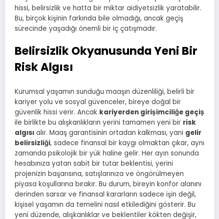
hissi, belirsizlik ve hatta bir miktar aidiyetsizlik yaratabilir.
Bu, birçok kişinin farkında bile olmadığı, ancak geçiş
sürecinde yaşadığı önemli bir iç çatışmadır.
Belirsizlik Okyanusunda Yeni Bir
Risk Algısı
Kurumsal yaşamın sunduğu maaşın düzenliliği, belirli bir
kariyer yolu ve sosyal güvenceler, bireye doğal bir
güvenlik hissi verir. Ancak
kariyerden girişimciliğe geçiş
ile birlikte bu alışkanlıkların yerini tamamen yeni bir
risk
algısı
alır. Maaş garantisinin ortadan kalkması, yani
gelir
belirsizliği
, sadece finansal bir kaygı olmaktan çıkar, aynı
zamanda psikolojik bir yük haline gelir. Her ayın sonunda
hesabınıza yatan sabit bir tutar beklentisi, yerini
projenizin başarısına, satışlarınıza ve öngörülmeyen
piyasa koşullarına bırakır. Bu durum, bireyin konfor alanını
derinden sarsar ve finansal kararların sadece işin değil,
kişisel yaşamın da temelini nasıl etkilediğini gösterir. Bu
yeni düzende, alışkanlıklar ve beklentiler kökten değişir,