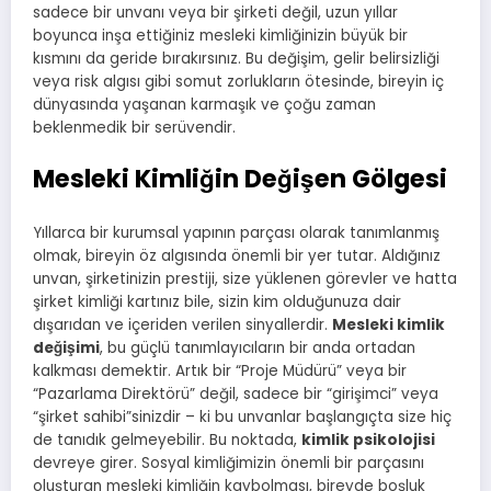
sadece bir unvanı veya bir şirketi değil, uzun yıllar
boyunca inşa ettiğiniz mesleki kimliğinizin büyük bir
kısmını da geride bırakırsınız. Bu değişim, gelir belirsizliği
veya risk algısı gibi somut zorlukların ötesinde, bireyin iç
dünyasında yaşanan karmaşık ve çoğu zaman
beklenmedik bir serüvendir.
Mesleki Kimliğin Değişen Gölgesi
Yıllarca bir kurumsal yapının parçası olarak tanımlanmış
olmak, bireyin öz algısında önemli bir yer tutar. Aldığınız
unvan, şirketinizin prestiji, size yüklenen görevler ve hatta
şirket kimliği kartınız bile, sizin kim olduğunuza dair
dışarıdan ve içeriden verilen sinyallerdir.
Mesleki kimlik
değişimi
, bu güçlü tanımlayıcıların bir anda ortadan
kalkması demektir. Artık bir “Proje Müdürü” veya bir
“Pazarlama Direktörü” değil, sadece bir “girişimci” veya
“şirket sahibi”sinizdir – ki bu unvanlar başlangıçta size hiç
de tanıdık gelmeyebilir. Bu noktada,
kimlik psikolojisi
devreye girer. Sosyal kimliğimizin önemli bir parçasını
oluşturan mesleki kimliğin kaybolması, bireyde boşluk