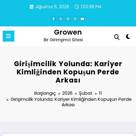
İçeriğe
Ağustos 6, 2026
1:03:39 PM
atla
Growen
Bir Girimşimci Sitesi
Girişimcilik Yolunda: Kariyer
Kimliğinden Kopuşun Perde
Arkası
Başlangıç
2026
Şubat
11
Girişimcilik Yolunda: Kariyer Kimliğinden Kopuşun Perde
Arkası