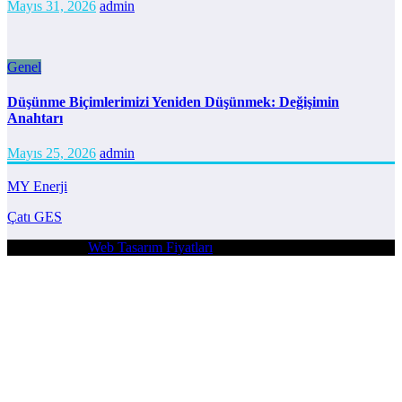
Mayıs 31, 2026
admin
Genel
Düşünme Biçimlerimizi Yeniden Düşünmek: Değişimin
Anahtarı
Mayıs 25, 2026
admin
MY Enerji
Çatı GES
| Powered By
Web Tasarım Fiyatları