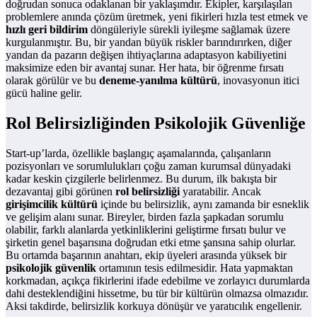
doğrudan sonuca odaklanan bir yaklaşımdır. Ekipler, karşılaşılan
problemlere anında çözüm üretmek, yeni fikirleri hızla test etmek ve
hızlı geri bildirim
döngüleriyle sürekli iyileşme sağlamak üzere
kurgulanmıştır. Bu, bir yandan büyük riskler barındırırken, diğer
yandan da pazarın değişen ihtiyaçlarına adaptasyon kabiliyetini
maksimize eden bir avantaj sunar. Her hata, bir öğrenme fırsatı
olarak görülür ve bu
deneme-yanılma kültürü
, inovasyonun itici
gücü haline gelir.
Rol Belirsizliğinden Psikolojik Güvenliğe
Start-up’larda, özellikle başlangıç aşamalarında, çalışanların
pozisyonları ve sorumlulukları çoğu zaman kurumsal dünyadaki
kadar keskin çizgilerle belirlenmez. Bu durum, ilk bakışta bir
dezavantaj gibi görünen
rol belirsizliği
yaratabilir. Ancak
girişimcilik kültürü
içinde bu belirsizlik, aynı zamanda bir esneklik
ve gelişim alanı sunar. Bireyler, birden fazla şapkadan sorumlu
olabilir, farklı alanlarda yetkinliklerini geliştirme fırsatı bulur ve
şirketin genel başarısına doğrudan etki etme şansına sahip olurlar.
Bu ortamda başarının anahtarı, ekip üyeleri arasında yüksek bir
psikolojik güvenlik
ortamının tesis edilmesidir. Hata yapmaktan
korkmadan, açıkça fikirlerini ifade edebilme ve zorlayıcı durumlarda
dahi desteklendiğini hissetme, bu tür bir kültürün olmazsa olmazıdır.
Aksi takdirde, belirsizlik korkuya dönüşür ve yaratıcılık engellenir.