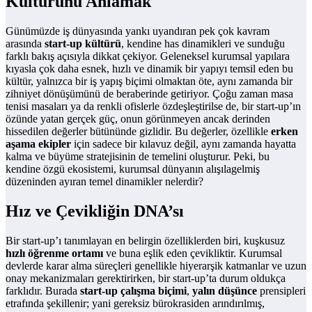
Kültürünü Anlamak
Günümüzde iş dünyasında yankı uyandıran pek çok kavram
arasında
start-up kültürü
, kendine has dinamikleri ve sunduğu
farklı bakış açısıyla dikkat çekiyor. Geleneksel kurumsal yapılara
kıyasla çok daha esnek, hızlı ve dinamik bir yapıyı temsil eden bu
kültür, yalnızca bir iş yapış biçimi olmaktan öte, aynı zamanda bir
zihniyet dönüşümünü de beraberinde getiriyor. Çoğu zaman masa
tenisi masaları ya da renkli ofislerle özdeşleştirilse de, bir start-up’ın
özünde yatan gerçek güç, onun görünmeyen ancak derinden
hissedilen değerler bütününde gizlidir. Bu değerler, özellikle
erken
aşama ekipler
için sadece bir kılavuz değil, aynı zamanda hayatta
kalma ve büyüme stratejisinin de temelini oluşturur. Peki, bu
kendine özgü ekosistemi, kurumsal dünyanın alışılagelmiş
düzeninden ayıran temel dinamikler nelerdir?
Hız ve Çevikliğin DNA’sı
Bir start-up’ı tanımlayan en belirgin özelliklerden biri, kuşkusuz
hızlı öğrenme ortamı
ve buna eşlik eden çevikliktir. Kurumsal
devlerde karar alma süreçleri genellikle hiyerarşik katmanlar ve uzun
onay mekanizmaları gerektirirken, bir start-up’ta durum oldukça
farklıdır. Burada
start-up çalışma biçimi
,
yalın düşünce
prensipleri
etrafında şekillenir; yani gereksiz bürokrasiden arındırılmış,