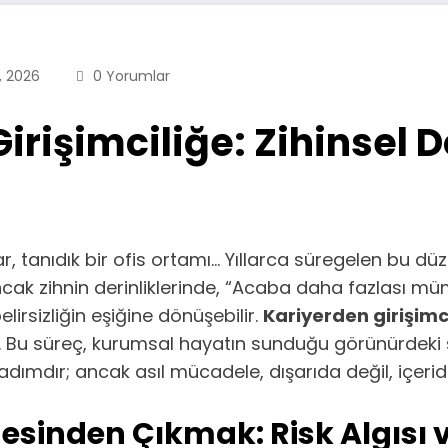
, 2026
0 Yorumlar
irişimciliğe: Zihinsel
 tanıdık bir ofis ortamı… Yıllarca süregelen bu düzen
 Ancak zihnin derinliklerinde, “Acaba daha fazlası
lirsizliğin eşiğine dönüşebilir.
Kariyerden girişimc
r. Bu süreç, kurumsal hayatın sunduğu görünürdeki
 adımdır; ancak asıl mücadele, dışarıda değil, içerid
inden Çıkmak: Risk Algısı ve 