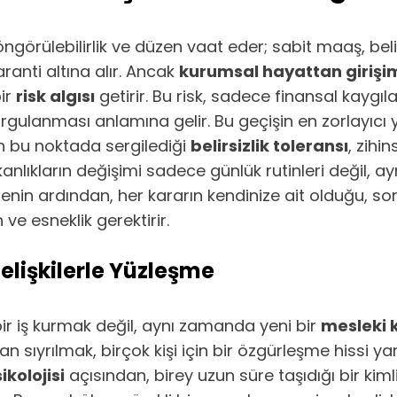
görülebilirlik ve düzen vaat eder; sabit maaş, belir
ranti altına alır. Ancak
kurumsal hayattan girişim
ir
risk algısı
getirir. Bu risk, sadece finansal kaygılar
rgulanması anlamına gelir. Bu geçişin en zorlayıcı ya
yin bu noktada sergilediği
belirsizlik toleransı
, zihi
ışkanlıkların değişimi sadece günlük rutinleri değil,
düzenin ardından, her kararın kendinize ait olduğu
 ve esneklik gerektirir.
Çelişkilerle Yüzleşme
bir iş kurmak değil, aynı zamanda yeni bir
mesleki k
an sıyrılmak, birçok kişi için bir özgürleşme hissi y
ikolojisi
açısından, birey uzun süre taşıdığı bir kiml