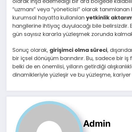
olarak inşa edemediği bir ara bölgede kalabili
“uzmanı” veya “yöneticisi” olarak tanımlanan ki
kurumsal hayatta kullanılan
yetkinlik aktarı
hangilerine ihtiyaç duyulacağı bile belirsizdi
gün sayısız kararla yüzleşmek zorunda kalmak, 
Sonuç olarak,
girişimci olma süreci
, dışarıd
bir içsel dönüşüm barındırır. Bu, sadece bir iş 
belki de en önemlisi, yılların getirdiği alışkanl
dinamikleriyle yüzleşir ve bu yüzleşme, kariyer
Admin