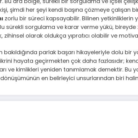
r. Bu ara bölge, sürekli bir sorgulama ve içsel çeli
şi, şimdi her şeyi kendi başına çözmeye çalışan bir
mı
zorlu bir süreci kapsayabilir. Bilinen yetkinlikleri
r. Bu sürekli sorgulama ve karar verme yükü, birey
zihinsel olarak oldukça yıpratıcı olabilir ve motiva
an bakıldığında parlak başarı hikayeleriyle dolu bir
fikrini hayata geçirmekten çok daha fazlasıdır; kendi 
ıkları ve kimlikleri yeniden tanımlamak demektir. Bu yo
 dönüşümünün en belirleyici unsurlarından biri haline