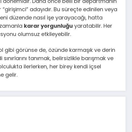
şki dönemidir. Daha önce belli bir departmanın
 “girişimci” adayıdır. Bu süreçte edinilen veya
n yeni düzende nasıl işe yarayacağı, hatta
de zamanla
karar yorgunluğu
yaratabilir. Her
syonu olumsuz etkileyebilir.
 yol gibi görünse de, özünde karmaşık ve derin
sınırlarını tanımak, belirsizlikle barışmak ve
lculukta ilerlerken, her birey kendi içsel
 gelir.