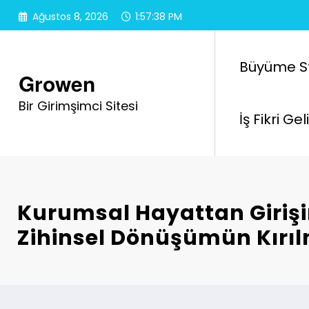
İçeriğe
Ağustos 8, 2026
1:57:39 PM
atla
Büyüme Str
Growen
Bir Girimşimci Sitesi
İş Fikri Ge
Kurumsal Hayattan Girişi
Zihinsel Dönüşümün Kırıl