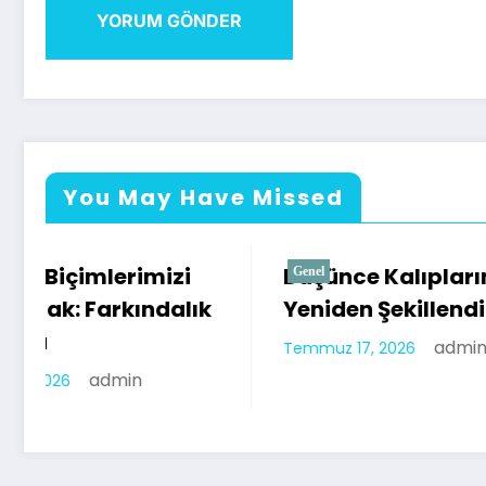
You May Have Missed
Düşünce Kalıplarını
Düşünc
Genel
Genel
Yeniden Şekillendirmek
Sorgu
İlk Adı
admin
Temmuz 17, 2026
Temmuz 11