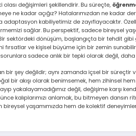
lası değişimleri şekillendirir. Bu süreçte,
öğrenme 
nmeye ne kadar açığız? Hatalarımızdan ne kadar de
a adaptasyon kabiliyetimiz de zayıflayacaktır. Özell
görmemizi sağlar. Bu perspektif, sadece bireysel y
ir sektördeki dönüşüm, başlangıçta bir tehdit gibi 
eni fırsatlar ve kişisel büyüme için bir zemin sunabi
 sorunlara sadece anlık bir tepki olarak değil, daha
 bir şey değildir; aynı zamanda içsel bir süreçtir ve 
al bir akışı olarak benimsemek, hem zihinsel hem
akalayıp yakalayamadığımız değil, değişime karşı ken
üşünce kalıplarımızı anlamak, bu bitmeyen dansın rit
ireysel yaşamımızda hem de kolektif deneyimlerim