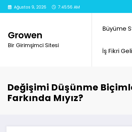
İçeriğe
Ağustos 9, 2026
7:45:58 AM
atla
Büyüme Str
Growen
Bir Girimşimci Sitesi
İş Fikri Ge
Değişimi Düşünme Biçiml
Farkında Mıyız?