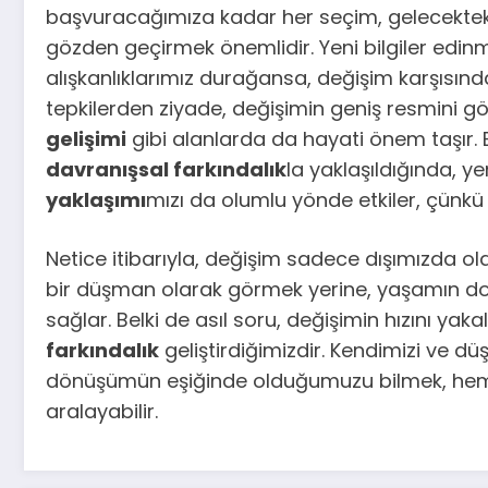
başvuracağımıza kadar her seçim, gelecekteki o
gözden geçirmek önemlidir. Yeni bilgiler edi
alışkanlıklarımız durağansa, değişim karşısınd
tepkilerden ziyade, değişimin geniş resmini 
gelişimi
gibi alanlarda da hayati önem taşır. B
davranışsal farkındalık
la yaklaşıldığında, y
yaklaşımı
mızı da olumlu yönde etkiler, çünkü
Netice itibarıyla, değişim sadece dışımızda olan
bir düşman olarak görmek yerine, yaşamın doğ
sağlar. Belki de asıl soru, değişimin hızını y
farkındalık
geliştirdiğimizdir. Kendimizi ve d
dönüşümün eşiğinde olduğumuzu bilmek, hem b
aralayabilir.