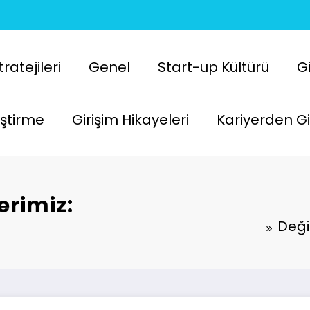
atejileri
Genel
Start-up Kültürü
Gi
liştirme
Girişim Hikayeleri
Kariyerden Gi
erimiz:
Deği