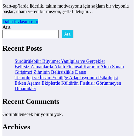
Start-up’larda liderlik, takım motivasyonu için sağlam bir vizyonla
başlar; ilham veren bir misyon, şeffaf iletişim…
Daha fazlasını oku
Ara
Ara
Recent Posts
Sürdürülebilir Büyüme: Yanılgılar ve Gerçekler
Belirsiz Zamanlarda Akıllı Finansal Kararlar Alma Sanatı
Girişimci Zihninin Belirsizlikle Dansı
Teknoloji ve İnsan: Yeniliğe Adaptasyonun Psikolojisi
Erken Aşama Ekiplerde Kültürün Fısıltısı: Görünmeyen
Dinamikler
Recent Comments
Görüntülenecek bir yorum yok.
Archives