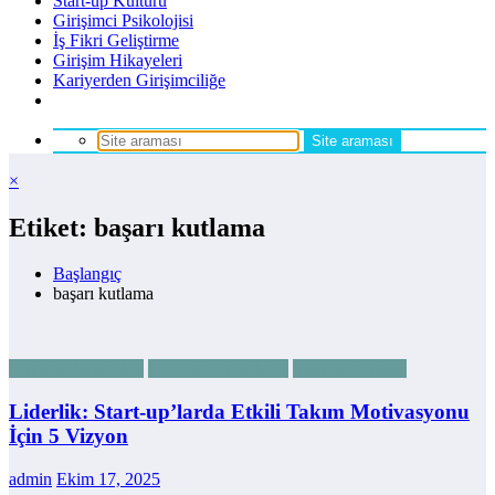
Start-up Kültürü
Girişimci Psikolojisi
İş Fikri Geliştirme
Girişim Hikayeleri
Kariyerden Girişimciliğe
×
Etiket: başarı kutlama
Başlangıç
başarı kutlama
Büyüme Stratejileri
Girişimci Psikolojisi
Start-up Kültürü
Liderlik: Start-up’larda Etkili Takım Motivasyonu
İçin 5 Vizyon
admin
Ekim 17, 2025