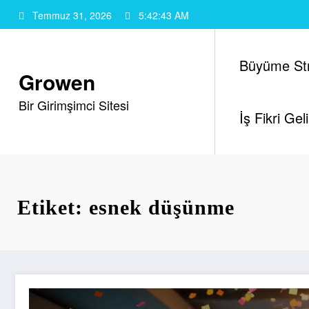
İçeriğe
Temmuz 31, 2026
5:42:44 AM
atla
Büyüme Stra
Growen
Bir Girimşimci Sitesi
İş Fikri Gel
Etiket: esnek düşünme