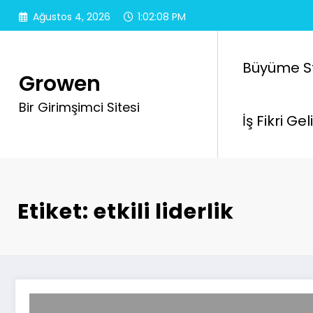
İçeriğe
Ağustos 4, 2026
1:02:09 PM
atla
Büyüme Str
Growen
Bir Girimşimci Sitesi
İş Fikri Ge
Etiket: etkili liderlik