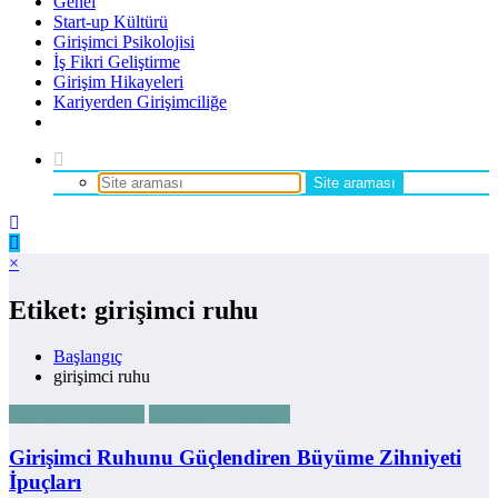
Genel
Start-up Kültürü
Girişimci Psikolojisi
İş Fikri Geliştirme
Girişim Hikayeleri
Kariyerden Girişimciliğe
×
Etiket: girişimci ruhu
Başlangıç
girişimci ruhu
Büyüme Stratejileri
Girişimci Psikolojisi
Girişimci Ruhunu Güçlendiren Büyüme Zihniyeti
İpuçları