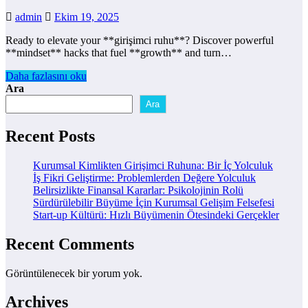
admin
Ekim 19, 2025
Ready to elevate your **girişimci ruhu**? Discover powerful
**mindset** hacks that fuel **growth** and turn…
Daha fazlasını oku
Ara
Ara
Recent Posts
Kurumsal Kimlikten Girişimci Ruhuna: Bir İç Yolculuk
İş Fikri Geliştirme: Problemlerden Değere Yolculuk
Belirsizlikte Finansal Kararlar: Psikolojinin Rolü
Sürdürülebilir Büyüme İçin Kurumsal Gelişim Felsefesi
Start-up Kültürü: Hızlı Büyümenin Ötesindeki Gerçekler
Recent Comments
Görüntülenecek bir yorum yok.
Archives