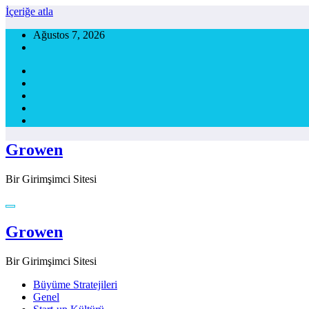
İçeriğe atla
Ağustos 7, 2026
Growen
Bir Girimşimci Sitesi
Growen
Bir Girimşimci Sitesi
Büyüme Stratejileri
Genel