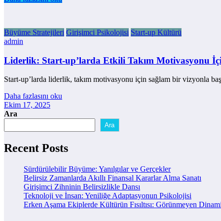
Büyüme Stratejileri
Girişimci Psikolojisi
Start-up Kültürü
admin
Liderlik: Start-up’larda Etkili Takım Motivasyonu İç
Start-up’larda liderlik, takım motivasyonu için sağlam bir vizyonla baş
Daha fazlasını oku
Ekim 17, 2025
Ara
Ara
Recent Posts
Sürdürülebilir Büyüme: Yanılgılar ve Gerçekler
Belirsiz Zamanlarda Akıllı Finansal Kararlar Alma Sanatı
Girişimci Zihninin Belirsizlikle Dansı
Teknoloji ve İnsan: Yeniliğe Adaptasyonun Psikolojisi
Erken Aşama Ekiplerde Kültürün Fısıltısı: Görünmeyen Dinami