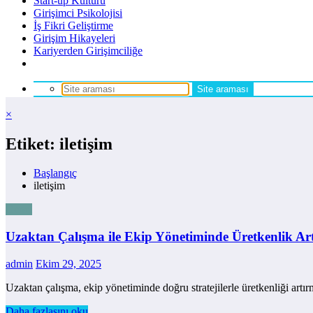
Start-up Kültürü
Girişimci Psikolojisi
İş Fikri Geliştirme
Girişim Hikayeleri
Kariyerden Girişimciliğe
×
Etiket: iletişim
Başlangıç
iletişim
Genel
Uzaktan Çalışma ile Ekip Yönetiminde Üretkenlik Art
admin
Ekim 29, 2025
Uzaktan çalışma, ekip yönetiminde doğru stratejilerle üretkenliği artır
Daha fazlasını oku