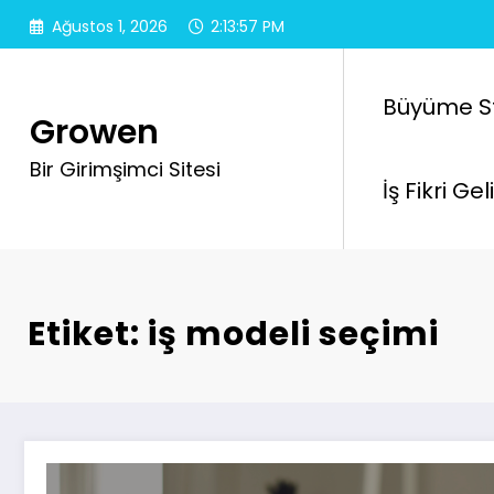
İçeriğe
Ağustos 1, 2026
2:13:58 PM
atla
Büyüme Str
Growen
Bir Girimşimci Sitesi
İş Fikri Ge
Etiket: iş modeli seçimi