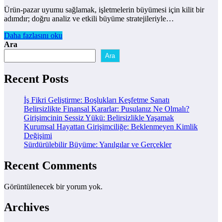
Ürün-pazar uyumu sağlamak, işletmelerin büyümesi için kilit bir
adımdır; doğru analiz ve etkili büyüme stratejileriyle…
Daha fazlasını oku
Ara
Ara
Recent Posts
İş Fikri Geliştirme: Boşlukları Keşfetme Sanatı
Belirsizlikte Finansal Kararlar: Pusulanız Ne Olmalı?
Girişimcinin Sessiz Yükü: Belirsizlikle Yaşamak
Kurumsal Hayattan Girişimciliğe: Beklenmeyen Kimlik
Değişimi
Sürdürülebilir Büyüme: Yanılgılar ve Gerçekler
Recent Comments
Görüntülenecek bir yorum yok.
Archives