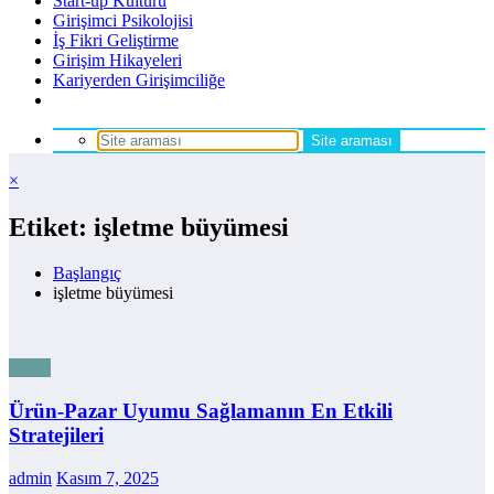
Start-up Kültürü
Girişimci Psikolojisi
İş Fikri Geliştirme
Girişim Hikayeleri
Kariyerden Girişimciliğe
×
Etiket: işletme büyümesi
Başlangıç
işletme büyümesi
Genel
Ürün-Pazar Uyumu Sağlamanın En Etkili
Stratejileri
admin
Kasım 7, 2025