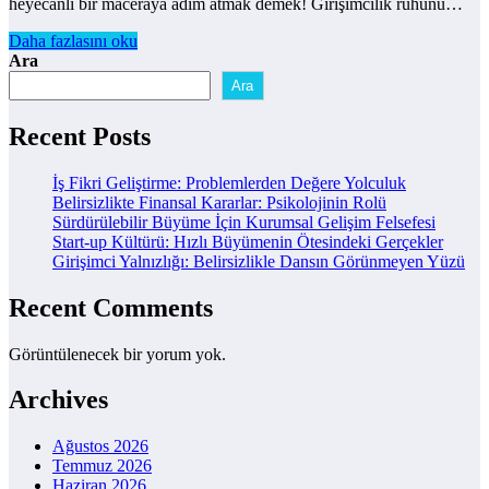
heyecanlı bir maceraya adım atmak demek! Girişimcilik ruhunu…
Daha fazlasını oku
Ara
Ara
Recent Posts
İş Fikri Geliştirme: Problemlerden Değere Yolculuk
Belirsizlikte Finansal Kararlar: Psikolojinin Rolü
Sürdürülebilir Büyüme İçin Kurumsal Gelişim Felsefesi
Start-up Kültürü: Hızlı Büyümenin Ötesindeki Gerçekler
Girişimci Yalnızlığı: Belirsizlikle Dansın Görünmeyen Yüzü
Recent Comments
Görüntülenecek bir yorum yok.
Archives
Ağustos 2026
Temmuz 2026
Haziran 2026