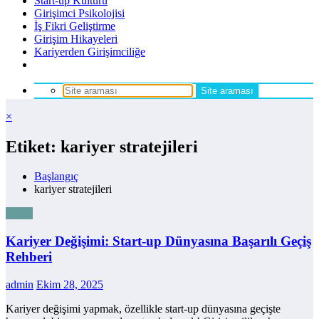
Start-up Kültürü
Girişimci Psikolojisi
İş Fikri Geliştirme
Girişim Hikayeleri
Kariyerden Girişimciliğe
×
Etiket: kariyer stratejileri
Başlangıç
kariyer stratejileri
Genel
Kariyer Değişimi: Start-up Dünyasına Başarılı Geçiş
Rehberi
admin
Ekim 28, 2025
Kariyer değişimi yapmak, özellikle start-up dünyasına geçişte