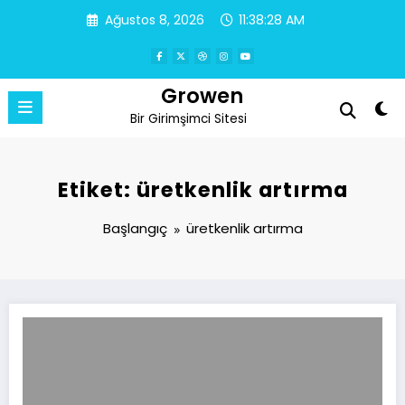
İçeriğe
Ağustos 8, 2026
11:38:28 AM
atla
Growen
Bir Girimşimci Sitesi
Etiket: üretkenlik artırma
Başlangıç
üretkenlik artırma