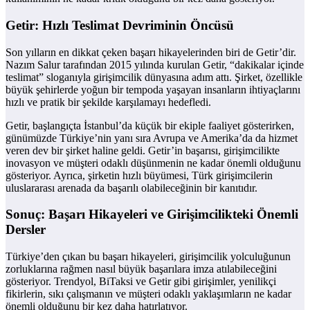
Getir: Hızlı Teslimat Devriminin Öncüsü
Son yılların en dikkat çeken başarı hikayelerinden biri de Getir’dir.
Nazım Salur tarafından 2015 yılında kurulan Getir, “dakikalar içinde
teslimat” sloganıyla girişimcilik dünyasına adım attı. Şirket, özellikle
büyük şehirlerde yoğun bir tempoda yaşayan insanların ihtiyaçlarını
hızlı ve pratik bir şekilde karşılamayı hedefledi.
Getir, başlangıçta İstanbul’da küçük bir ekiple faaliyet gösterirken,
günümüzde Türkiye’nin yanı sıra Avrupa ve Amerika’da da hizmet
veren dev bir şirket haline geldi. Getir’in başarısı, girişimcilikte
inovasyon ve müşteri odaklı düşünmenin ne kadar önemli olduğunu
gösteriyor. Ayrıca, şirketin hızlı büyümesi, Türk girişimcilerin
uluslararası arenada da başarılı olabileceğinin bir kanıtıdır.
Sonuç: Başarı Hikayeleri ve Girişimcilikteki Önemli
Dersler
Türkiye’den çıkan bu başarı hikayeleri, girişimcilik yolculuğunun
zorluklarına rağmen nasıl büyük başarılara imza atılabileceğini
gösteriyor. Trendyol, BiTaksi ve Getir gibi girişimler, yenilikçi
fikirlerin, sıkı çalışmanın ve müşteri odaklı yaklaşımların ne kadar
önemli olduğunu bir kez daha hatırlatıyor.