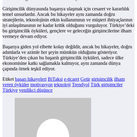
Girişimcilik dünyasında başarıya ulaşmak için cesaret ve kararlılık
temel unsurlardır. Ancak bu hikayeler aynı zamanda doğru
stratejilerin, teknolojinin etkin kullanımının ve müşteri ihtiyaçlarının
iyi anlaşılmasının ne kadar kritik olduğunu vurguluyor. Türkiye’deki
bu girişimcilik öyküleri, gençlere ve geleceğin girişimcilerine ilham
vermeye devam ediyor.
Başarıya giden yol elbette kolay değildir, ancak bu hikayeler, doğru
adımlarla ve azimle her şeyin mümkün olduğunu gösteriyor.
Türkiye’den çıkan bu başarılı girişimcilik öyküleri, sadece ülke
ekonomisine katkı sağlamakla kalmıyor, aynı zamanda dünya
çapında örnek teşkil ediyor.
Etiket
başarı hikayeleri
BiTaksi
e-ticaret
Getir
girişimcilik
ilham
veren öyküler
motivasyon
teknoloji
Trendyol
Türk girişimciler
Türkiye
yenilikçi düşünce