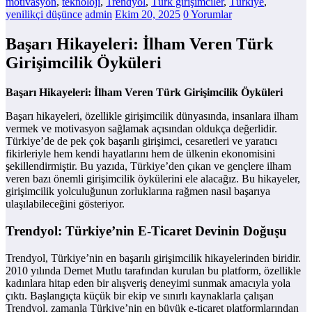
motivasyon
,
teknoloji
,
Trendyol
,
Türk girişimciler
,
Türkiye
,
yenilikçi düşünce
admin
Ekim 20, 2025
0 Yorumlar
Başarı Hikayeleri: İlham Veren Türk
Girişimcilik Öyküleri
Başarı Hikayeleri: İlham Veren Türk Girişimcilik Öyküleri
Başarı hikayeleri, özellikle girişimcilik dünyasında, insanlara ilham
vermek ve motivasyon sağlamak açısından oldukça değerlidir.
Türkiye’de de pek çok başarılı girişimci, cesaretleri ve yaratıcı
fikirleriyle hem kendi hayatlarını hem de ülkenin ekonomisini
şekillendirmiştir. Bu yazıda, Türkiye’den çıkan ve gençlere ilham
veren bazı önemli girişimcilik öykülerini ele alacağız. Bu hikayeler,
girişimcilik yolculuğunun zorluklarına rağmen nasıl başarıya
ulaşılabileceğini gösteriyor.
Trendyol: Türkiye’nin E-Ticaret Devinin Doğuşu
Trendyol, Türkiye’nin en başarılı girişimcilik hikayelerinden biridir.
2010 yılında Demet Mutlu tarafından kurulan bu platform, özellikle
kadınlara hitap eden bir alışveriş deneyimi sunmak amacıyla yola
çıktı. Başlangıçta küçük bir ekip ve sınırlı kaynaklarla çalışan
Trendyol, zamanla Türkiye’nin en büyük e-ticaret platformlarından