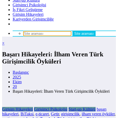
Start-up Kültürü
Girişimci Psikolojisi
İş Fikri Geliştirme
Girişim Hikayeleri
Kariyerden Girişimciliğe
×
Başarı Hikayeleri: İlham Veren Türk
Girişimcilik Öyküleri
Başlangıç
2025
Ekim
20
Başarı Hikayeleri: İlham Veren Türk Girişimcilik Öyküleri
Girişim Hikayeleri
Girişimci Psikolojisi
Start-up Kültürü
başarı
hikayeleri
,
BiTaksi
,
e-ticaret
,
Getir
,
girişimcilik
,
ilham veren öyküler
,