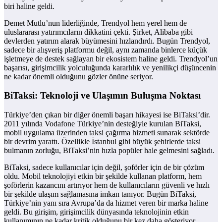
biri haline geldi.
Demet Mutlu’nun liderliğinde, Trendyol hem yerel hem de
uluslararası yatırımcıların dikkatini çekti. Şirket, Alibaba gibi
devlerden yatırım alarak büyümesini hızlandırdı. Bugün Trendyol,
sadece bir alışveriş platformu değil, aynı zamanda binlerce küçük
işletmeye de destek sağlayan bir ekosistem haline geldi. Trendyol’un
başarısı, girişimcilik yolculuğunda kararlılık ve yenilikçi düşüncenin
ne kadar önemli olduğunu gözler önüne seriyor.
BiTaksi: Teknoloji ve Ulaşımın Buluşma Noktası
Türkiye’den çıkan bir diğer önemli başarı hikayesi ise BiTaksi’dir.
2011 yılında Vodafone Türkiye’nin desteğiyle kurulan BiTaksi,
mobil uygulama üzerinden taksi çağırma hizmeti sunarak sektörde
bir devrim yarattı. Özellikle İstanbul gibi büyük şehirlerde taksi
bulmanın zorluğu, BiTaksi’nin hızla popüler hale gelmesini sağladı.
BiTaksi, sadece kullanıcılar için değil, şoförler için de bir çözüm
oldu. Mobil teknolojiyi etkin bir şekilde kullanan platform, hem
şoförlerin kazancını artırıyor hem de kullanıcıların güvenli ve hızlı
bir şekilde ulaşım sağlamasına imkan tanıyor. Bugün BiTaksi,
Türkiye’nin yanı sıra Avrupa’da da hizmet veren bir marka haline
geldi. Bu girişim, girişimcilik dünyasında teknolojinin etkin
kullanımının ne kadar kritik olduğunu bir kez daha gösteriyor.