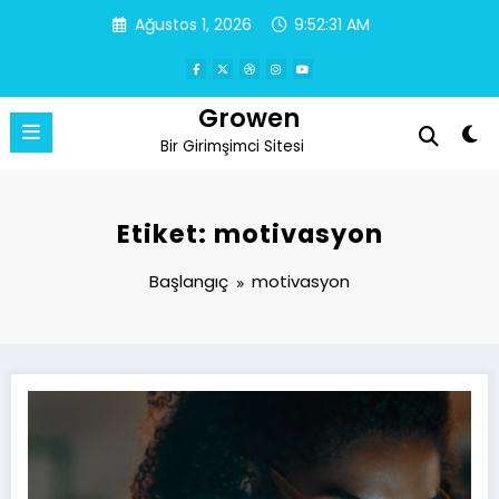
İçeriğe
Ağustos 1, 2026
9:52:31 AM
atla
Growen
Bir Girimşimci Sitesi
Etiket: motivasyon
Başlangıç
motivasyon