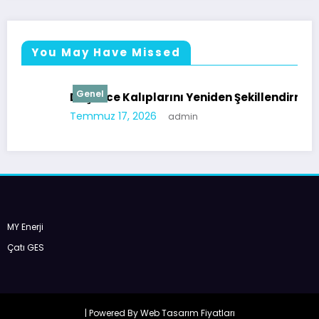
You May Have Missed
Genel
Düşünce Kalıplarını Yeniden Şekillendirmek
Temmuz 17, 2026
admin
MY Enerji
Çatı GES
| Powered By
Web Tasarım Fiyatları