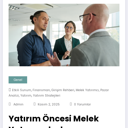
Genel
,
,
,
,
Etkili Sunum
Finansman
Girişim Rehberi
Melek Yatırımcı
Pazar
,
,
Analizi
Yatırım
Yatırım Stratejileri
Admin
Kasım 2, 2025
0 Yorumlar
Yatırım Öncesi Melek