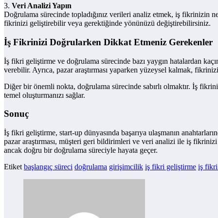
3.
Veri Analizi Yapın
Doğrulama sürecinde topladığınız verileri analiz etmek, iş fikrinizin ne
fikrinizi geliştirebilir veya gerektiğinde yönünüzü değiştirebilirsiniz.
İş Fikrinizi Doğrularken Dikkat Etmeniz Gerekenler
İş fikri geliştirme ve doğrulama sürecinde bazı yaygın hatalardan ka
verebilir. Ayrıca, pazar araştırması yaparken yüzeysel kalmak, fikriniz
Diğer bir önemli nokta, doğrulama sürecinde sabırlı olmaktır. İş fikri
temel oluşturmanızı sağlar.
Sonuç
İş fikri geliştirme, start-up dünyasında başarıya ulaşmanın anahtarları
pazar araştırması, müşteri geri bildirimleri ve veri analizi ile iş fikrin
ancak doğru bir doğrulama süreciyle hayata geçer.
Etiket
başlangıç süreci
doğrulama
girişimcilik
iş fikri geliştirme
iş fikri