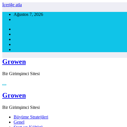
İçeriğe atla
Ağustos 7, 2026
Growen
Bir Girimşimci Sitesi
Growen
Bir Girimşimci Sitesi
Büyüme Stratejileri
Genel