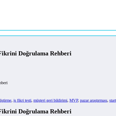
ş Fikrini Doğrulama Rehberi
hberi
liştirme
,
iş fikri testi
,
müşteri geri bildirimi
,
MVP
,
pazar araştırması
,
star
ş Fikrini Doğrulama Rehberi