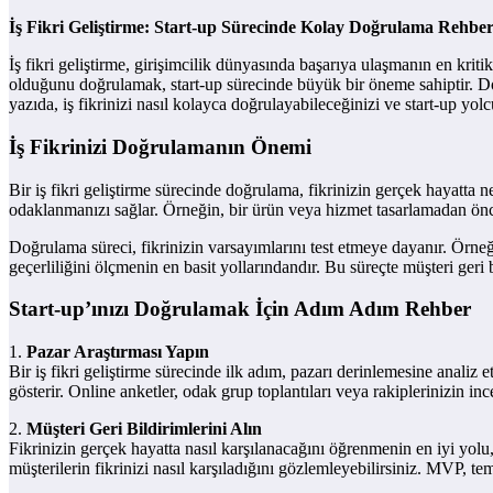
İş Fikri Geliştirme: Start-up Sürecinde Kolay Doğrulama Rehber
İş fikri geliştirme, girişimcilik dünyasında başarıya ulaşmanın en kriti
olduğunu doğrulamak, start-up sürecinde büyük bir öneme sahiptir. Doğru
yazıda, iş fikrinizi nasıl kolayca doğrulayabileceğinizi ve start-up y
İş Fikrinizi Doğrulamanın Önemi
Bir iş fikri geliştirme sürecinde doğrulama, fikrinizin gerçek hayatta 
odaklanmanızı sağlar. Örneğin, bir ürün veya hizmet tasarlamadan önce h
Doğrulama süreci, fikrinizin varsayımlarını test etmeye dayanır. Örneği
geçerliliğini ölçmenin en basit yollarındandır. Bu süreçte müşteri geri bi
Start-up’ınızı Doğrulamak İçin Adım Adım Rehber
1.
Pazar Araştırması Yapın
Bir iş fikri geliştirme sürecinde ilk adım, pazarı derinlemesine analiz
gösterir. Online anketler, odak grup toplantıları veya rakiplerinizin i
2.
Müşteri Geri Bildirimlerini Alın
Fikrinizin gerçek hayatta nasıl karşılanacağını öğrenmenin en iyi yolu
müşterilerin fikrinizi nasıl karşıladığını gözlemleyebilirsiniz. MVP, tem