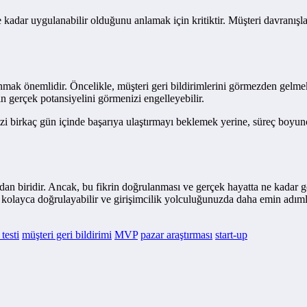
 kadar uygulanabilir olduğunu anlamak için kritiktir. Müşteri davranışlar
çınmak önemlidir. Öncelikle, müşteri geri bildirimlerini görmezden gel
in gerçek potansiyelini görmenizi engelleyebilir.
nizi birkaç gün içinde başarıya ulaştırmayı beklemek yerine, süreç boyu
ndan biridir. Ancak, bu fikrin doğrulanması ve gerçek hayatta ne kadar g
izi kolayca doğrulayabilir ve girişimcilik yolculuğunuzda daha emin adımlar 
 testi
müşteri geri bildirimi
MVP
pazar araştırması
start-up