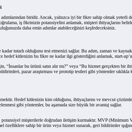
i
k adımlarından biridir. Ancak, yalnızca iyi bir fikre sahip olmak yeterli
lama, iş fikrinizin potansiyelini anlamak, müşteri ihtiyaçlarını belirlem
olculuğunuzda daha emin adımlar atabileceğinizi keşfedeceksiniz.
ne kadar tutarlı olduğunu test etmenizi sağlar. Bu adım, zaman ve kaynak
edef kitlenizin bu fikre ne kadar ilgi gösterdiğini anlamak, start-up’ın
n, “İnsanlar bu ürünü satın alır mı?” veya “Bu hizmet gerçekten bir ihtiy
ldirimleri, pazar araştırması ve prototip testleri gibi yöntemler sıklıkla k
 etmektir. Hedef kitlenizin kim olduğunu, ihtiyaçlarını ve mevcut çözümle
ncelenmesi gibi yöntemler, bu aşamada size büyük bir avantaj sağlar.
, potansiyel müşterilerle doğrudan iletişim kurmaktır. MVP (Minimum Via
el özelliklere sahip bir ürün veya hizmet sunarak, geri bildirimler ışığın