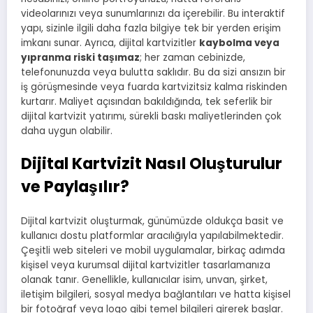
videolarınızı veya sunumlarınızı da içerebilir. Bu interaktif
yapı, sizinle ilgili daha fazla bilgiye tek bir yerden erişim
imkanı sunar. Ayrıca, dijital kartvizitler
kaybolma veya
yıpranma riski taşımaz
; her zaman cebinizde,
telefonunuzda veya bulutta saklıdır. Bu da sizi ansızın bir
iş görüşmesinde veya fuarda kartvizitsiz kalma riskinden
kurtarır. Maliyet açısından bakıldığında, tek seferlik bir
dijital kartvizit yatırımı, sürekli baskı maliyetlerinden çok
daha uygun olabilir.
Dijital Kartvizit Nasıl Oluşturulur
ve Paylaşılır?
Dijital kartvizit oluşturmak, günümüzde oldukça basit ve
kullanıcı dostu platformlar aracılığıyla yapılabilmektedir.
Çeşitli web siteleri ve mobil uygulamalar, birkaç adımda
kişisel veya kurumsal dijital kartvizitler tasarlamanıza
olanak tanır. Genellikle, kullanıcılar isim, unvan, şirket,
iletişim bilgileri, sosyal medya bağlantıları ve hatta kişisel
bir fotoğraf veya logo gibi temel bilgileri girerek başlar.