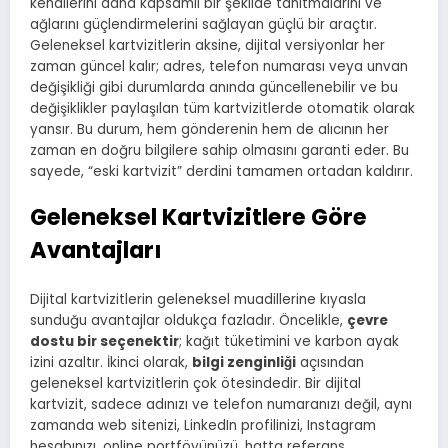
kendilerini daha kapsamlı bir şekilde tanıtmalarını ve
ağlarını güçlendirmelerini sağlayan güçlü bir araçtır.
Geleneksel kartvizitlerin aksine, dijital versiyonlar her
zaman güncel kalır; adres, telefon numarası veya unvan
değişikliği gibi durumlarda anında güncellenebilir ve bu
değişiklikler paylaşılan tüm kartvizitlerde otomatik olarak
yansır. Bu durum, hem gönderenin hem de alıcının her
zaman en doğru bilgilere sahip olmasını garanti eder. Bu
sayede, “eski kartvizit” derdini tamamen ortadan kaldırır.
Geleneksel Kartvizitlere Göre
Avantajları
Dijital kartvizitlerin geleneksel muadillerine kıyasla
sunduğu avantajlar oldukça fazladır. Öncelikle,
çevre
dostu bir seçenektir
; kağıt tüketimini ve karbon ayak
izini azaltır. İkinci olarak,
bilgi zenginliği
açısından
geleneksel kartvizitlerin çok ötesindedir. Bir dijital
kartvizit, sadece adınızı ve telefon numaranızı değil, aynı
zamanda web sitenizi, LinkedIn profilinizi, Instagram
hesabınızı, online portföyünüzü, hatta referans