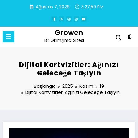
İçeriğe
Ağustos 7, 2026
3:27:59 PM
atla
Growen
Bir Girimşimci Sitesi
Dijital Kartvizitler: Ağınızı
Geleceğe Taşıyın
Başlangıç
2025
Kasım
19
Dijital Kartvizitler: Ağınızı Geleceğe Taşıyın