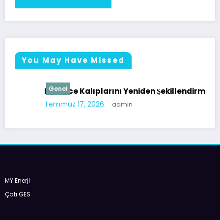
You May Have Missed
Genel
Düşünce Kalıplarını Yeniden Şekillendirmek
Temmuz 17, 2026
admin
MY Enerji
Çatı GES