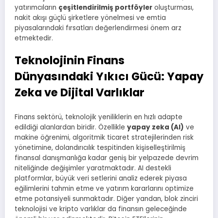
yatırımcıların
çeşitlendirilmiş portföyler
oluşturması,
nakit akışı güçlü şirketlere yönelmesi ve emtia
piyasalarındaki fırsatları değerlendirmesi önem arz
etmektedir.
Teknolojinin Finans
Dünyasındaki Yıkıcı Gücü: Yapay
Zeka ve Dijital Varlıklar
Finans sektörü, teknolojik yeniliklerin en hızlı adapte
edildiği alanlardan biridir. Özellikle
yapay zeka (AI)
ve
makine öğrenimi, algoritmik ticaret stratejilerinden risk
yönetimine, dolandırıcılık tespitinden kişiselleştirilmiş
finansal danışmanlığa kadar geniş bir yelpazede devrim
niteliğinde değişimler yaratmaktadır. AI destekli
platformlar, büyük veri setlerini analiz ederek piyasa
eğilimlerini tahmin etme ve yatırım kararlarını optimize
etme potansiyeli sunmaktadır. Diğer yandan, blok zinciri
teknolojisi ve kripto varlıklar da finansın geleceğinde