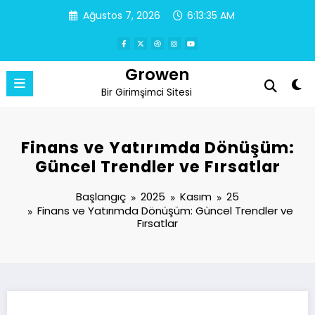
İçeriğe
Ağustos 7, 2026
6:13:35 AM
atla
Growen
Bir Girimşimci Sitesi
Finans ve Yatırımda Dönüşüm:
Güncel Trendler ve Fırsatlar
Başlangıç
2025
Kasım
25
Finans ve Yatırımda Dönüşüm: Güncel Trendler ve
Fırsatlar