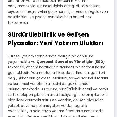
önemli bir yer edinmektedir. Bitcoin ETF’lerinin
onaylanmasıyla kurumsal ilginin arttığı dijital varlıklar,
piyasanın meşruiyetini güçlendirmiştir. Ancak, regülasyon
belirsizlikleri ve piyasa oynaklığı hala önemli risk
faktörleridir.
Sürdürülebilirlik ve Gelişen
Piyasalar: Yeni Yatırım Ufukları
Küresel yatırım trendlerinde belirgin bir dönüşüm
yaşanmakta ve
Çevresel, Sosyal ve Yönetişim (ESG)
faktörleri, yatırım kararlarının ayrılmaz bir parçası haline
gelmektedir. Yatırımcılar, artık sadece finansal getirileri
değil, şirketlerin çevresel etkilerini, sosyal sorumluluklarını
ve kurumsal yönetim kalitesini de göz önünde
bulundurmaktadır. Bu durum, sürdürülebilir enerji ve temiz
su teknolojileri gibi alanlarda faaliyet gösteren şirketlere
olan ilgiyi artırmaktadır. Öte yandan, gelişen piyasalar,
yüksek büyüme potansiyelleri ve demografik
avantajlarıyla hala cazip yatırım fırsatları sunmaktadır.
Asya, Latin Amerika ve Afrika’daki bazı ülkeler, genç