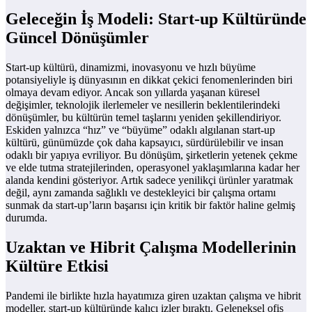
Geleceğin İş Modeli: Start-up Kültüründe
Güncel Dönüşümler
Start-up kültürü, dinamizmi, inovasyonu ve hızlı büyüme
potansiyeliyle iş dünyasının en dikkat çekici fenomenlerinden biri
olmaya devam ediyor. Ancak son yıllarda yaşanan küresel
değişimler, teknolojik ilerlemeler ve nesillerin beklentilerindeki
dönüşümler, bu kültürün temel taşlarını yeniden şekillendiriyor.
Eskiden yalnızca “hız” ve “büyüme” odaklı algılanan start-up
kültürü, günümüzde çok daha kapsayıcı, sürdürülebilir ve insan
odaklı bir yapıya evriliyor. Bu dönüşüm, şirketlerin yetenek çekme
ve elde tutma stratejilerinden, operasyonel yaklaşımlarına kadar her
alanda kendini gösteriyor. Artık sadece yenilikçi ürünler yaratmak
değil, aynı zamanda sağlıklı ve destekleyici bir çalışma ortamı
sunmak da start-up’ların başarısı için kritik bir faktör haline gelmiş
durumda.
Uzaktan ve Hibrit Çalışma Modellerinin
Kültüre Etkisi
Pandemi ile birlikte hızla hayatımıza giren uzaktan çalışma ve hibrit
modeller, start-up kültüründe kalıcı izler bıraktı. Geleneksel ofis