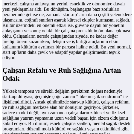
merkezli çalışma anlayışının yerini, esneklik ve otonomiye dayalı
yeni yaklaşımlar aldı. Bu dönüşüm, başlangıçta bazı zorlukları
beraberinde getirse de, zamanla start-up’ların daha çeşitli yeteneklere
ulaşmasını, coğrafi sınırları aşarak küresel ekipler kurmasını sağladı.
Kültür üzerindeki en önemli etkisi ise, güvene dayalı bir yönetim
anlayışının ve sonuç odaklı bir çalışma prensibinin ön plana çıkması
oldu. Çalışanların nerede çalıştığından ziyade, ne kadar değer
ürettiği önem kazanırken, iletişim ve iş birliği araçlarının etkin
kullanımı kültürün ayrılmaz bir parçası haline geldi. Bu yeni normal,
start-up’ların daha çevik ve adaptif yapılar geliştirmesini teşvik
ediyor.
Çalışan Refahı ve Ruh Sağlığına Artan
Odak
Yüksek temposu ve sürekli değişim gerektiren doğası nedeniyle
start-up dünyası, geçmişte çoğu zaman “tükenmişlik sendromu” ile
ilişkilendirilirdi. Ancak günümüzde start-up kültürü, çalışan refahını
ve ruh sağlığını merkeze alan bir dönüşüm geçiriyor. Şirketler,
sadece maddi değil, aynı zamanda çalışanların zihinsel ve fiziksel
sağlığına yatırım yapmanın uzun vadeli başarı için elzem olduğunu
kabul ediyor. Bu durum; esnek çalışma saatleri, mental sağlık destek
programları, düzenli mola kültürü ve sağlıklı yaşam etkinlikleri gibi