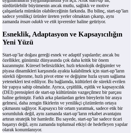
uygulamaların yaygınlaşmasına yol açtı. Artık start-up’lar,
sürdürülebilir büyümenin ancak mutlu, sağlıklı ve motive
çalışanlarla mümkün olabileceğinin farkında. Bu bilinç, start-up’ları
sadece yenilikçi ürünler üreten yerler olmaktan çıkarıp, aynı
zamanda
insan odaklı
ve
etik
işverenler haline getiriyor.
Esneklik, Adaptasyon ve Kapsayıcılığın
Yeni Yüzü
Start-up’lar doğası gereği esnek ve adaptif yapılardır; ancak bu
özellikler, günümüz dünyasında çok daha kritik bir önem
kazanmıştır. Küresel belirsizlikler, hızlı teknolojik değişimler ve
piyasa dinamikleri karşısında ayakta kalabilmek için start-up’ların
sürekli öğrenme, hızlı pivot etme ve değişime hızla uyum sağlama
yetenekleri test ediliyor. Bu bağlamda, kültürleri de sürekli evrilen
bir yapıya sahip olmalıdır. Ayrıca, çeşitlilik, eşitlik ve kapsayıcılık
(DEI) prensipleri de start-up kültürünün vazgeçilmez bir parçası
haline gelmiştir. Farklı arka planlardan gelen bireylerin bir araya
gelmesi, daha zengin fikirlerin ve yenilikçi çözümlerin ortaya
çıkmasını sağlıyor. Kapsayıcı bir ortam yaratmak, sadece etik bir
sorumluluk değil, aynı zamanda start-up’ların rekabet avantajını
artıran stratejik bir hamledir. Bu sayede, start-up’lar sadece ticari
başarıyı değil, aynı zamanda toplumsal etkiyi de hedefleyen yapılar
olarak konumlanıyor.