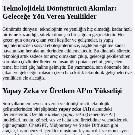
Teknolojideki Dönüştürücü Akımlar:
Geleceğe Yön Veren Yenilikler
Günümüz dünyası, teknolojinin ve yeniliğin hiç olmadığı kadar hızlı
bir ivme kazandığı, sürekli dönüşen bir çağdan geçmektedir. Her
geçen gün ortaya çıkan yeni keşifler ve gelişmeler, iş yapış
biçimlerimizden sosyal etkileşimlerimize, sağlıktan eğitime kadar
hayatımızın her alanını derinden etkilemektedir. Bu dinamik süreçte,
teknoloji artık sadece bir araç olmaktan çıkıp, geleceği şekillendiren,
sorunlara çözümler üreten ve insanlığın potansiyelini genişleten
temel bir itici güç haline gelmiştir. Bu yazımızda, son dönemde öne
çıkan ve geleceğin rotasını çizen bazı kritik teknolojik gelişmeleri ve
yenilikleri ele alacağız.
Yapay Zeka ve Üretken AI’ın Yükselişi
Son yılların en heyecan verici ve dönüştürücü teknolojik
gelişmelerinden biri şüphesiz
yapay zeka (AI)
alanındaki
ilerlemelerdir. Özellikle
üretken yapay zeka
(Generative AI)
modelleri, metin, görsel, ses ve hatta kod üretebilme yetenekleriyle
çığır açmıştır. ChatGPT, Midjourney ve Stable Diffusion gibi
araçlar, insan benzeri içerikler oluşturarak yaratıcılık ve otomasyon