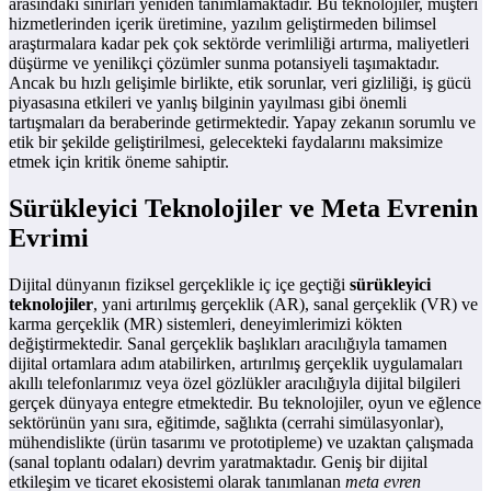
arasındaki sınırları yeniden tanımlamaktadır. Bu teknolojiler, müşteri
hizmetlerinden içerik üretimine, yazılım geliştirmeden bilimsel
araştırmalara kadar pek çok sektörde verimliliği artırma, maliyetleri
düşürme ve yenilikçi çözümler sunma potansiyeli taşımaktadır.
Ancak bu hızlı gelişimle birlikte, etik sorunlar, veri gizliliği, iş gücü
piyasasına etkileri ve yanlış bilginin yayılması gibi önemli
tartışmaları da beraberinde getirmektedir. Yapay zekanın sorumlu ve
etik bir şekilde geliştirilmesi, gelecekteki faydalarını maksimize
etmek için kritik öneme sahiptir.
Sürükleyici Teknolojiler ve Meta Evrenin
Evrimi
Dijital dünyanın fiziksel gerçeklikle iç içe geçtiği
sürükleyici
teknolojiler
, yani artırılmış gerçeklik (AR), sanal gerçeklik (VR) ve
karma gerçeklik (MR) sistemleri, deneyimlerimizi kökten
değiştirmektedir. Sanal gerçeklik başlıkları aracılığıyla tamamen
dijital ortamlara adım atabilirken, artırılmış gerçeklik uygulamaları
akıllı telefonlarımız veya özel gözlükler aracılığıyla dijital bilgileri
gerçek dünyaya entegre etmektedir. Bu teknolojiler, oyun ve eğlence
sektörünün yanı sıra, eğitimde, sağlıkta (cerrahi simülasyonlar),
mühendislikte (ürün tasarımı ve prototipleme) ve uzaktan çalışmada
(sanal toplantı odaları) devrim yaratmaktadır. Geniş bir dijital
etkileşim ve ticaret ekosistemi olarak tanımlanan
meta evren