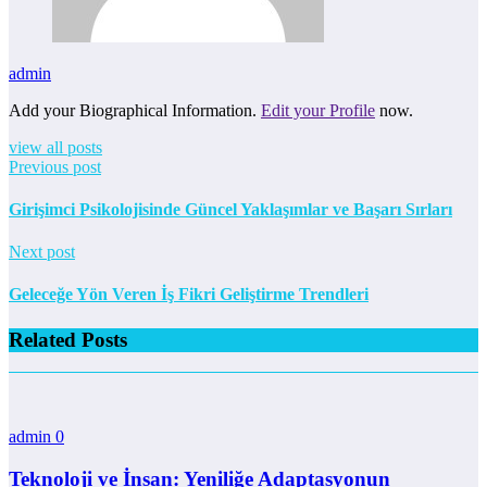
admin
Add your Biographical Information.
Edit your Profile
now.
view all posts
Previous post
Girişimci Psikolojisinde Güncel Yaklaşımlar ve Başarı Sırları
Next post
Geleceğe Yön Veren İş Fikri Geliştirme Trendleri
Related Posts
admin
0
Teknoloji ve İnsan: Yeniliğe Adaptasyonun