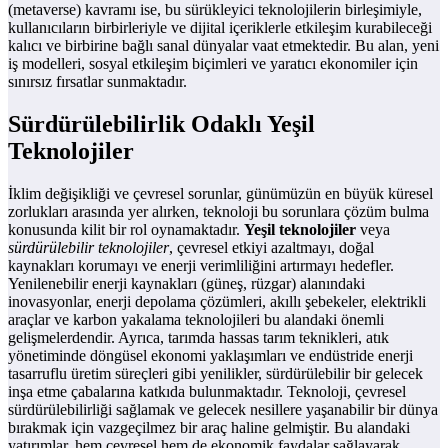
(metaverse) kavramı ise, bu sürükleyici teknolojilerin birleşimiyle,
kullanıcıların birbirleriyle ve dijital içeriklerle etkileşim kurabileceği
kalıcı ve birbirine bağlı sanal dünyalar vaat etmektedir. Bu alan, yeni
iş modelleri, sosyal etkileşim biçimleri ve yaratıcı ekonomiler için
sınırsız fırsatlar sunmaktadır.
Sürdürülebilirlik Odaklı Yeşil
Teknolojiler
İklim değişikliği ve çevresel sorunlar, günümüzün en büyük küresel
zorlukları arasında yer alırken, teknoloji bu sorunlara çözüm bulma
konusunda kilit bir rol oynamaktadır.
Yeşil teknolojiler
veya
sürdürülebilir teknolojiler
, çevresel etkiyi azaltmayı, doğal
kaynakları korumayı ve enerji verimliliğini artırmayı hedefler.
Yenilenebilir enerji kaynakları (güneş, rüzgar) alanındaki
inovasyonlar, enerji depolama çözümleri, akıllı şebekeler, elektrikli
araçlar ve karbon yakalama teknolojileri bu alandaki önemli
gelişmelerdendir. Ayrıca, tarımda hassas tarım teknikleri, atık
yönetiminde döngüsel ekonomi yaklaşımları ve endüstride enerji
tasarruflu üretim süreçleri gibi yenilikler, sürdürülebilir bir gelecek
inşa etme çabalarına katkıda bulunmaktadır. Teknoloji, çevresel
sürdürülebilirliği sağlamak ve gelecek nesillere yaşanabilir bir dünya
bırakmak için vazgeçilmez bir araç haline gelmiştir. Bu alandaki
yatırımlar, hem çevresel hem de ekonomik faydalar sağlayarak