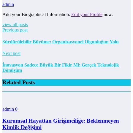
admin
Add your Biographical Information.
Edit your Profile
now.
view all posts
Previous post
Sürdürülebilir Büyüme: Organizasyonel Olgunluğun Yolu
Next post
İnovasyon Sadece Büyük Bir Fikir Mi: Gerçek Teknolojik
Dönüşüm
Related Posts
admin
0
Kurumsal Hayattan Girişimciliğe: Beklenmeyen
Kimlik Değişimi