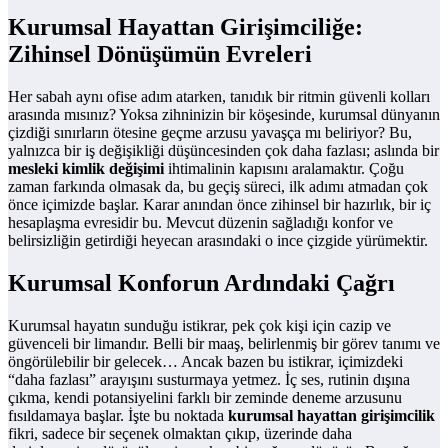
Kurumsal Hayattan Girişimciliğe:
Zihinsel Dönüşümün Evreleri
Her sabah aynı ofise adım atarken, tanıdık bir ritmin güvenli kolları
arasında mısınız? Yoksa zihninizin bir köşesinde, kurumsal dünyanın
çizdiği sınırların ötesine geçme arzusu yavaşça mı beliriyor? Bu,
yalnızca bir iş değişikliği düşüncesinden çok daha fazlası; aslında bir
mesleki kimlik değişimi
ihtimalinin kapısını aralamaktır. Çoğu
zaman farkında olmasak da, bu geçiş süreci, ilk adımı atmadan çok
önce içimizde başlar. Karar anından önce zihinsel bir hazırlık, bir iç
hesaplaşma evresidir bu. Mevcut düzenin sağladığı konfor ve
belirsizliğin getirdiği heyecan arasındaki o ince çizgide yürümektir.
Kurumsal Konforun Ardındaki Çağrı
Kurumsal hayatın sunduğu istikrar, pek çok kişi için cazip ve
güvenceli bir limandır. Belli bir maaş, belirlenmiş bir görev tanımı ve
öngörülebilir bir gelecek… Ancak bazen bu istikrar, içimizdeki
“daha fazlası” arayışını susturmaya yetmez. İç ses, rutinin dışına
çıkma, kendi potansiyelini farklı bir zeminde deneme arzusunu
fısıldamaya başlar. İşte bu noktada
kurumsal hayattan girişimcilik
fikri, sadece bir seçenek olmaktan çıkıp, üzerinde daha