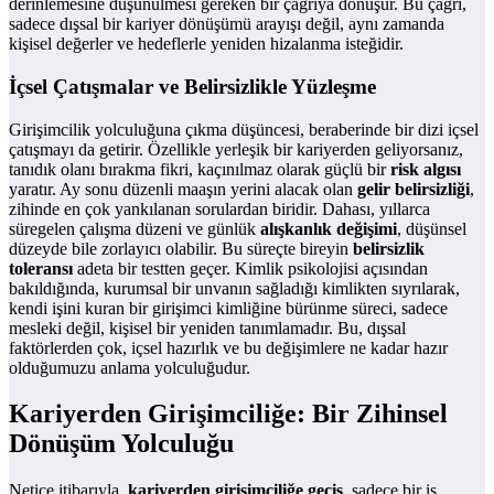
derinlemesine düşünülmesi gereken bir çağrıya dönüşür. Bu çağrı,
sadece dışsal bir kariyer dönüşümü arayışı değil, aynı zamanda
kişisel değerler ve hedeflerle yeniden hizalanma isteğidir.
İçsel Çatışmalar ve Belirsizlikle Yüzleşme
Girişimcilik yolculuğuna çıkma düşüncesi, beraberinde bir dizi içsel
çatışmayı da getirir. Özellikle yerleşik bir kariyerden geliyorsanız,
tanıdık olanı bırakma fikri, kaçınılmaz olarak güçlü bir
risk algısı
yaratır. Ay sonu düzenli maaşın yerini alacak olan
gelir belirsizliği
,
zihinde en çok yankılanan sorulardan biridir. Dahası, yıllarca
süregelen çalışma düzeni ve günlük
alışkanlık değişimi
, düşünsel
düzeyde bile zorlayıcı olabilir. Bu süreçte bireyin
belirsizlik
toleransı
adeta bir testten geçer. Kimlik psikolojisi açısından
bakıldığında, kurumsal bir unvanın sağladığı kimlikten sıyrılarak,
kendi işini kuran bir girişimci kimliğine bürünme süreci, sadece
mesleki değil, kişisel bir yeniden tanımlamadır. Bu, dışsal
faktörlerden çok, içsel hazırlık ve bu değişimlere ne kadar hazır
olduğumuzu anlama yolculuğudur.
Kariyerden Girişimciliğe: Bir Zihinsel
Dönüşüm Yolculuğu
Netice itibarıyla,
kariyerden girişimciliğe geçiş
, sadece bir iş