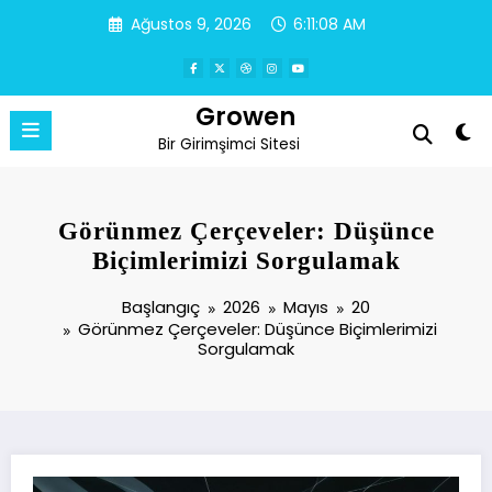
İçeriğe
Ağustos 9, 2026
6:11:08 AM
atla
Growen
Bir Girimşimci Sitesi
Görünmez Çerçeveler: Düşünce
Biçimlerimizi Sorgulamak
Başlangıç
2026
Mayıs
20
Görünmez Çerçeveler: Düşünce Biçimlerimizi
Sorgulamak