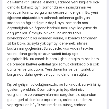
geliştirmektir. Zihinsel esneklik, sadece yeni bilgilere açık
olmakla kalmaz, aynı zamanda eski inançlarımızı ve
varsayımlarımızı sorgulama cesaretini de içerir. Bu, yeni
öğrenme alışkanlıkları
edinmek anlamına gelir; yani
sadece ne öğrendiğimiz değil, aynı zamanda nasıl
öğrendiğimiz ve öğrendiklerimizi nasıl uyguladığımız da
değişmelidir. Örneğin, bir konu hakkında farklı
kaynaklardan bilgi edinmek yerine, o konuya tamamen
zıt bir bakış açısıyla yaklaşmayı denemek, zihinsel
kaslarımızı güçlendirir. Bu sayede, kısa vadeli tepkiler
uzun vadeli bakış açısı
yerine daha geniş bir
geliştirebiliriz. Bu esneklik, hem kişisel gelişimimizde hem
kariyer gelişimi
de örneğin
gibi somut alanlarda bizi çok
daha ileriye taşıyabilir. Yeni durumlar ve yeni zorluklar
karşısında daha çevik ve uyumlu olmamızı sağlar.
Kişisel gelişim yolculuğumuzda, bu farkındalık sürekli bir iç
gözlem gerektirir. Otomatikleşmiş tepkilerimizi,
yargılarımızı ve varsayımlarımızı sorgulamak, dışarıdan
gelen geri bildirimlere açık olmak, aslında kendimize
yaptığımız en büyük yatırımdır. Bu süreç, sadece