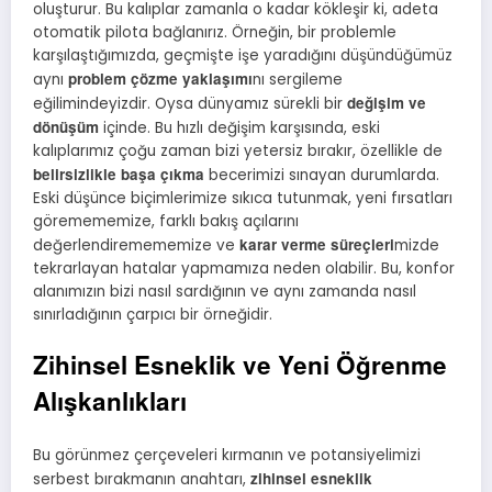
oluşturur. Bu kalıplar zamanla o kadar kökleşir ki, adeta
otomatik pilota bağlanırız. Örneğin, bir problemle
karşılaştığımızda, geçmişte işe yaradığını düşündüğümüz
problem çözme yaklaşımı
aynı
nı sergileme
değişim ve
eğilimindeyizdir. Oysa dünyamız sürekli bir
dönüşüm
içinde. Bu hızlı değişim karşısında, eski
kalıplarımız çoğu zaman bizi yetersiz bırakır, özellikle de
belirsizlikle başa çıkma
becerimizi sınayan durumlarda.
Eski düşünce biçimlerimize sıkıca tutunmak, yeni fırsatları
göremememize, farklı bakış açılarını
karar verme süreçleri
değerlendiremememize ve
mizde
tekrarlayan hatalar yapmamıza neden olabilir. Bu, konfor
alanımızın bizi nasıl sardığının ve aynı zamanda nasıl
sınırladığının çarpıcı bir örneğidir.
Zihinsel Esneklik ve Yeni Öğrenme
Alışkanlıkları
Bu görünmez çerçeveleri kırmanın ve potansiyelimizi
zihinsel esneklik
serbest bırakmanın anahtarı,