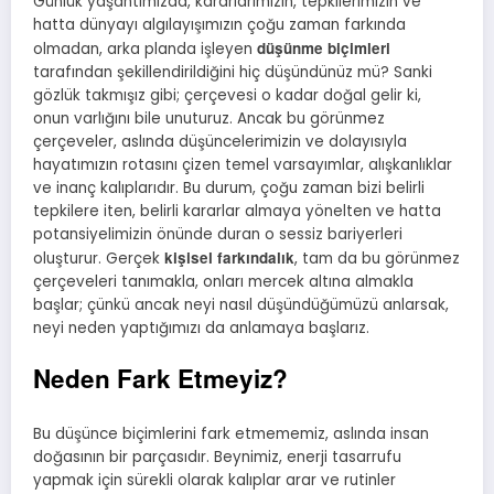
Günlük yaşantımızda, kararlarımızın, tepkilerimizin ve
hatta dünyayı algılayışımızın çoğu zaman farkında
düşünme biçimleri
olmadan, arka planda işleyen
tarafından şekillendirildiğini hiç düşündünüz mü? Sanki
gözlük takmışız gibi; çerçevesi o kadar doğal gelir ki,
onun varlığını bile unuturuz. Ancak bu görünmez
çerçeveler, aslında düşüncelerimizin ve dolayısıyla
hayatımızın rotasını çizen temel varsayımlar, alışkanlıklar
ve inanç kalıplarıdır. Bu durum, çoğu zaman bizi belirli
tepkilere iten, belirli kararlar almaya yönelten ve hatta
potansiyelimizin önünde duran o sessiz bariyerleri
kişisel farkındalık
oluşturur. Gerçek
, tam da bu görünmez
çerçeveleri tanımakla, onları mercek altına almakla
başlar; çünkü ancak neyi nasıl düşündüğümüzü anlarsak,
neyi neden yaptığımızı da anlamaya başlarız.
Neden Fark Etmeyiz?
Bu düşünce biçimlerini fark etmememiz, aslında insan
doğasının bir parçasıdır. Beynimiz, enerji tasarrufu
yapmak için sürekli olarak kalıplar arar ve rutinler