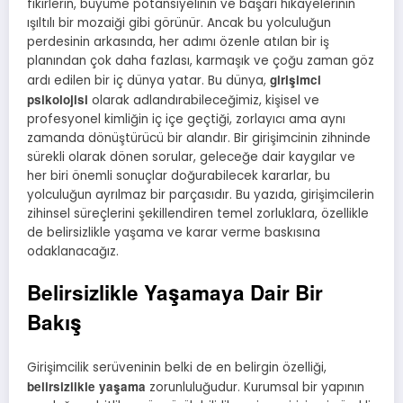
fikirlerin, büyüme potansiyelinin ve başarı hikayelerinin
ışıltılı bir mozaiği gibi görünür. Ancak bu yolculuğun
perdesinin arkasında, her adımı özenle atılan bir iş
planından çok daha fazlası, karmaşık ve çoğu zaman göz
girişimci
ardı edilen bir iç dünya yatar. Bu dünya,
psikolojisi
olarak adlandırabileceğimiz, kişisel ve
profesyonel kimliğin iç içe geçtiği, zorlayıcı ama aynı
zamanda dönüştürücü bir alandır. Bir girişimcinin zihninde
sürekli olarak dönen sorular, geleceğe dair kaygılar ve
her biri önemli sonuçlar doğurabilecek kararlar, bu
yolculuğun ayrılmaz bir parçasıdır. Bu yazıda, girişimcilerin
zihinsel süreçlerini şekillendiren temel zorluklara, özellikle
de belirsizlikle yaşama ve karar verme baskısına
odaklanacağız.
Belirsizlikle Yaşamaya Dair Bir
Bakış
Girişimcilik serüveninin belki de en belirgin özelliği,
belirsizlikle yaşama
zorunluluğudur. Kurumsal bir yapının