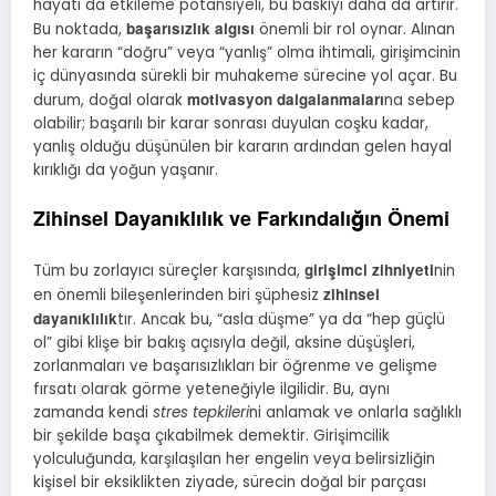
hayatı da etkileme potansiyeli, bu baskıyı daha da artırır.
başarısızlık algısı
Bu noktada,
önemli bir rol oynar. Alınan
her kararın “doğru” veya “yanlış” olma ihtimali, girişimcinin
iç dünyasında sürekli bir muhakeme sürecine yol açar. Bu
motivasyon dalgalanmaları
durum, doğal olarak
na sebep
olabilir; başarılı bir karar sonrası duyulan coşku kadar,
yanlış olduğu düşünülen bir kararın ardından gelen hayal
kırıklığı da yoğun yaşanır.
Zihinsel Dayanıklılık ve Farkındalığın Önemi
girişimci zihniyeti
Tüm bu zorlayıcı süreçler karşısında,
nin
zihinsel
en önemli bileşenlerinden biri şüphesiz
dayanıklılık
tır. Ancak bu, “asla düşme” ya da “hep güçlü
ol” gibi klişe bir bakış açısıyla değil, aksine düşüşleri,
zorlanmaları ve başarısızlıkları bir öğrenme ve gelişme
fırsatı olarak görme yeteneğiyle ilgilidir. Bu, aynı
zamanda kendi
stres tepkileri
ni anlamak ve onlarla sağlıklı
bir şekilde başa çıkabilmek demektir. Girişimcilik
yolculuğunda, karşılaşılan her engelin veya belirsizliğin
kişisel bir eksiklikten ziyade, sürecin doğal bir parçası