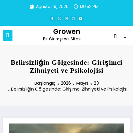
İçeriğe
Ağustos 9, 2026
1:10:53 PM
atla
Growen
Bir Girimşimci Sitesi
Belirsizliğin Gölgesinde: Girişimci
Zihniyeti ve Psikolojisi
Başlangıç
2026
Mayıs
23
Belirsizliğin Gölgesinde: Girişimci Zihniyeti ve Psikolojisi