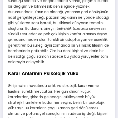
sunduğu sabitlik ve öngörülebilirlik yerine, girişimci sürekli
bir değişim ve bilinmezlik denizi içinde yüzmek
durumundadır. Yarın ne olacağı, yatırımın geri dönüşünün
nasıl gerçekleşeceği, pazarın tepkisinin ne yönde olacağı
gibi yüzlerce soru işareti, bu zihinsel dünyanın temelini
oluşturur. Bu durum, bireyin
belirsizlik toleransı
seviyesini
sürekli test eder ve pek çok kişinin konfor alanının dışına
çıkmasına neden olur. Sürekli bir adaptasyon ve esneklik
yalnızlık hissi
gerektiren bu süreç, aynı zamanda bir
ni de
beraberinde getirebilir. Zira bu denli kişisel ve derin bir
belirsizliği, çoğu zaman sadece bu yolda yürüyenler tam
anlamıyla anlayabilir.
Karar Anlarının Psikolojik Yükü
karar verme
Girişimcinin hayatında anlık ve stratejik
baskısı
sürekli mevcuttur. Her gün alınan küçük
kararlardan, şirketin geleceğini etkileyecek büyük
stratejik hamlelere kadar her seçim, belirli bir psikolojik
yük taşır. Bu kararların çoğu zaman geri dönülemez
olması ve potansiyel sonuçlarının sadece işi değil, kişisel