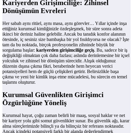
Kariyerden Girişimciliğe: Zihinsel
Dönüşümün Evreleri
Her sabah aynı ritüel, aynı masa, aynı görevler… Yıllar içinde inşa
ettiğiniz kurumsal kimliğinizle özdeşleşmek, bir süre sonra adeta
ikinci bir deriniz haline gelebilir. Ancak bu tanıdık konfor alanının
ötesinde, iç sesiniz size bambaşka bir yol fısıldıyorsa ne olacak? İşte
tam da bu noktada, birçok profesyonelin zihninde büyük bir
sorgulama başlar:
kariyerden girişimciliğe geçiş
. Bu, sadece bir iş
değişikliği olmaktan çok daha fazlası; aslında derinlemesine bir içsel
yolculuk ve zihinsel bir dönüşüm sürecidir. Alışık olduğunuz
düzenin dışına çıkma fikri, beraberinde hem heyecan verici
potansiyelleri hem de güçlü çelişkileri getirir. Belirsizlikle başa
çıkma ve yeni bir kimlik inşa etme mücadelesi, bu sürecin en temel
taşlarını oluşturur.
Kurumsal Güvenlikten Girişimci
Özgürlüğüne Yöneliş
Kurumsal hayat, çoğu zaman belirli bir maaş, sosyal haklar ve net
bir kariyer yolu gibi somut güvenlikler sunar. Bu güvenlik ağı, karar
alma süreçlerimizde bilinçli ya da bilinçsiz bir referans noktasıdır.
Ancak içindeki potansiyeli farklı bir alanda değerlendirmek