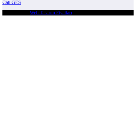
Çatı GES
| Powered By
Web Tasarım Fiyatları