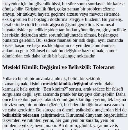
isteyenler için bu güvenlik hissi, bir süre sonra sınırlayıcı bir kafese
dönüşebilir. Girişimcilik fikri, çoğu zaman bir problem çözme
arayışı, bir tutkuyu hayata geçirme arzusu veya mevcut sistemde
eksik görülen bir boşluğu doldurma isteğiyle filizlenir. Bu yöneliş,
beraberinde ciddi bir
risk algısı
değişimi gerektirir. Kurumsal
hayatta riskler genellikle şirket tarafından yönetilirken, girişimcilikte
her riskin doğrudan sizin sorumluluğunuzda olması, başlangıçta
bunaltıcı gelebilir. Bu, sadece finansal bir risk değil, aynı zamanda
kişisel başarı ve başarısızlık algısının da yeniden tanımlanması
anlamına gelir. Zihinsel olarak bu değişime hazır olmak, somut
adımlardan çok daha kritik bir başlangıç noktasıdır.
Mesleki Kimlik Değişimi ve Belirsizlik Toleransı
Yıllarca belirli bir unvanla anılmak, belirli bir sektörde
uzmanlaşmak, kişinin
mesleki kimlik değişimi
sürecini daha
karmaşık hale getirir. “Ben kimim?” sorusu, artık sadece bir felsefi
sorgulama değil, aynı zamanda pratik bir kaygıya dönüşebilir. Daha
önce bir ekibin parçası olarak edindiğiniz kimliğin yerini, tek başına
bir vizyoner, bir problem çözücü, bir lider kimliğinin alması zaman
ve çaba gerektirir. Bu süreçte en önemli psikolojik araçlardan biri de
belirsizlik toleransı
geliştirmektir. Kurumsal dünyanın öngörülebilir
takvimleri ve rutinleri yerini, her gün yeni bir kararla, yeni bir
problemle yüzleşmeye bırakır. Bu durum, günlük yaşamın ve iş