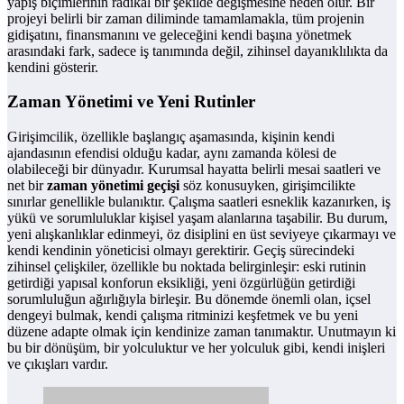
yapış biçimlerinin radikal bir şekilde değişmesine neden olur. Bir
projeyi belirli bir zaman diliminde tamamlamakla, tüm projenin
gidişatını, finansmanını ve geleceğini kendi başına yönetmek
arasındaki fark, sadece iş tanımında değil, zihinsel dayanıklılıkta da
kendini gösterir.
Zaman Yönetimi ve Yeni Rutinler
Girişimcilik, özellikle başlangıç aşamasında, kişinin kendi
ajandasının efendisi olduğu kadar, aynı zamanda kölesi de
olabileceği bir dünyadır. Kurumsal hayatta belirli mesai saatleri ve
net bir
zaman yönetimi geçişi
söz konusuyken, girişimcilikte
sınırlar genellikle bulanıktır. Çalışma saatleri esneklik kazanırken, iş
yükü ve sorumluluklar kişisel yaşam alanlarına taşabilir. Bu durum,
yeni alışkanlıklar edinmeyi, öz disiplini en üst seviyeye çıkarmayı ve
kendi kendinin yöneticisi olmayı gerektirir. Geçiş sürecindeki
zihinsel çelişkiler, özellikle bu noktada belirginleşir: eski rutinin
getirdiği yapısal konforun eksikliği, yeni özgürlüğün getirdiği
sorumluluğun ağırlığıyla birleşir. Bu dönemde önemli olan, içsel
dengeyi bulmak, kendi çalışma ritminizi keşfetmek ve bu yeni
düzene adapte olmak için kendinize zaman tanımaktır. Unutmayın ki
bu bir dönüşüm, bir yolculuktur ve her yolculuk gibi, kendi inişleri
ve çıkışları vardır.