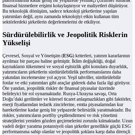
platformlarına kadar geniş bir yelpazede yenilikçi çözümler sunarak
finansal hizmetlere erişimi kolaylaştırıyor ve maliyetleri düşürüyor.
Bu teknolojik dönüşüm, sadece teknoloji şirketlerine yapılan
yatırımları değil, aynı zamanda teknolojiyi etkin kullanan tüm
sektörlerdeki şirketlerin değerlemelerini de etkiliyor.
Sürdürülebilirlik ve Jeopolitik Risklerin
Yükselişi
Çevresel, Sosyal ve Yönetişim (
ESG
) kriterleri, yatırım kararlarının
ayrılmaz bir parçası haline gelmiştir. İklim değişikliği, doğal
kaynakların tükenmesi ve sosyal eşitsizlik gibi konulara duyarlılık,
yatırımcıların şirketlerin sürdürülebilirlik performanslarını daha
yakından incelemesine yol açıyor. Yeşil tahviller, sürdürülebilir
fonlar ve etki yatırımları gibi araçlar giderek daha fazla ilgi görüyor.
Öte yandan, jeopolitik riskler de finansal piyasalar üzerinde
belirleyici bir rol oynamaktadır. Rusya-Ukrayna savaşı, Orta
Doğu’daki gerilimler ve küresel ticaret anlaşmazlıkları gibi faktörler,
enerji fiyatlarından tedarik zincirlerine, emtia piyasalarından kur
hareketlerine kadar geniş bir yelpazede belirsizlik yaratmaktadır. Bu
riskler, yatırımcıların portföy çeşitlendirmesi ve risk yönetimi
stratejilerini yeniden gözden geçirmelerini zorunlu kılmaktadır. Uzun
vadeli değer yaratma potansiyeli olan şirketler genellikle güçlü ESG
performansına sahip olanlar ve jeopolitik şoklara karşı daha dirençli