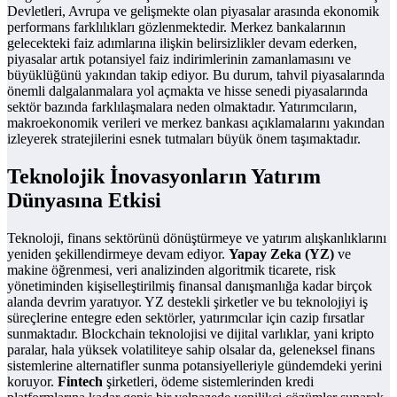
Devletleri, Avrupa ve gelişmekte olan piyasalar arasında ekonomik
performans farklılıkları gözlenmektedir. Merkez bankalarının
gelecekteki faiz adımlarına ilişkin belirsizlikler devam ederken,
piyasalar artık potansiyel faiz indirimlerinin zamanlamasını ve
büyüklüğünü yakından takip ediyor. Bu durum, tahvil piyasalarında
önemli dalgalanmalara yol açmakta ve hisse senedi piyasalarında
sektör bazında farklılaşmalara neden olmaktadır. Yatırımcıların,
makroekonomik verileri ve merkez bankası açıklamalarını yakından
izleyerek stratejilerini esnek tutmaları büyük önem taşımaktadır.
Teknolojik İnovasyonların Yatırım
Dünyasına Etkisi
Teknoloji, finans sektörünü dönüştürmeye ve yatırım alışkanlıklarını
yeniden şekillendirmeye devam ediyor.
Yapay Zeka (YZ)
ve
makine öğrenmesi, veri analizinden algoritmik ticarete, risk
yönetiminden kişiselleştirilmiş finansal danışmanlığa kadar birçok
alanda devrim yaratıyor. YZ destekli şirketler ve bu teknolojiyi iş
süreçlerine entegre eden sektörler, yatırımcılar için cazip fırsatlar
sunmaktadır. Blockchain teknolojisi ve dijital varlıklar, yani kripto
paralar, hala yüksek volatiliteye sahip olsalar da, geleneksel finans
sistemlerine alternatifler sunma potansiyelleriyle gündemdeki yerini
koruyor.
Fintech
şirketleri, ödeme sistemlerinden kredi