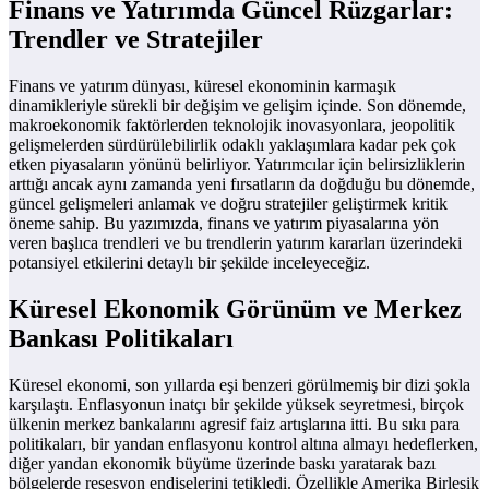
Finans ve Yatırımda Güncel Rüzgarlar:
Trendler ve Stratejiler
Finans ve yatırım dünyası, küresel ekonominin karmaşık
dinamikleriyle sürekli bir değişim ve gelişim içinde. Son dönemde,
makroekonomik faktörlerden teknolojik inovasyonlara, jeopolitik
gelişmelerden sürdürülebilirlik odaklı yaklaşımlara kadar pek çok
etken piyasaların yönünü belirliyor. Yatırımcılar için belirsizliklerin
arttığı ancak aynı zamanda yeni fırsatların da doğduğu bu dönemde,
güncel gelişmeleri anlamak ve doğru stratejiler geliştirmek kritik
öneme sahip. Bu yazımızda, finans ve yatırım piyasalarına yön
veren başlıca trendleri ve bu trendlerin yatırım kararları üzerindeki
potansiyel etkilerini detaylı bir şekilde inceleyeceğiz.
Küresel Ekonomik Görünüm ve Merkez
Bankası Politikaları
Küresel ekonomi, son yıllarda eşi benzeri görülmemiş bir dizi şokla
karşılaştı. Enflasyonun inatçı bir şekilde yüksek seyretmesi, birçok
ülkenin merkez bankalarını agresif faiz artışlarına itti. Bu sıkı para
politikaları, bir yandan enflasyonu kontrol altına almayı hedeflerken,
diğer yandan ekonomik büyüme üzerinde baskı yaratarak bazı
bölgelerde resesyon endişelerini tetikledi. Özellikle Amerika Birleşik