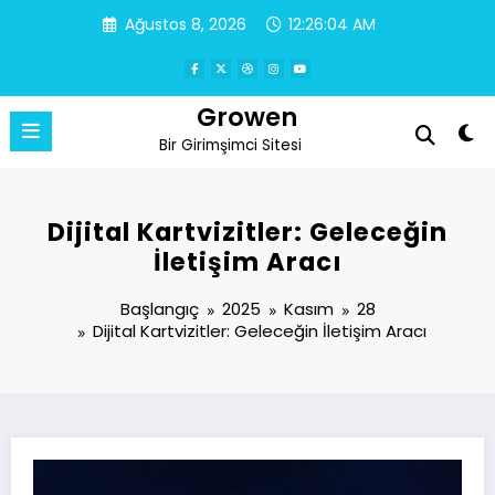
İçeriğe
Ağustos 8, 2026
12:26:04 AM
atla
Growen
Bir Girimşimci Sitesi
Dijital Kartvizitler: Geleceğin
İletişim Aracı
Başlangıç
2025
Kasım
28
Dijital Kartvizitler: Geleceğin İletişim Aracı