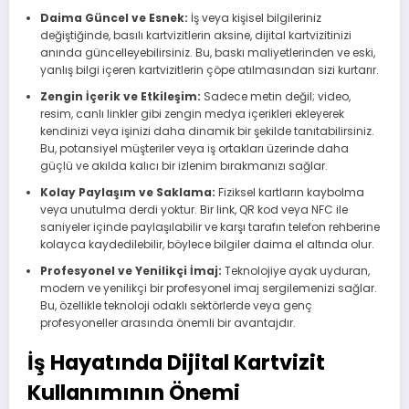
Daima Güncel ve Esnek:
İş veya kişisel bilgileriniz
değiştiğinde, basılı kartvizitlerin aksine, dijital kartvizitinizi
anında güncelleyebilirsiniz. Bu, baskı maliyetlerinden ve eski,
yanlış bilgi içeren kartvizitlerin çöpe atılmasından sizi kurtarır.
Zengin İçerik ve Etkileşim:
Sadece metin değil; video,
resim, canlı linkler gibi zengin medya içerikleri ekleyerek
kendinizi veya işinizi daha dinamik bir şekilde tanıtabilirsiniz.
Bu, potansiyel müşteriler veya iş ortakları üzerinde daha
güçlü ve akılda kalıcı bir izlenim bırakmanızı sağlar.
Kolay Paylaşım ve Saklama:
Fiziksel kartların kaybolma
veya unutulma derdi yoktur. Bir link, QR kod veya NFC ile
saniyeler içinde paylaşılabilir ve karşı tarafın telefon rehberine
kolayca kaydedilebilir, böylece bilgiler daima el altında olur.
Profesyonel ve Yenilikçi İmaj:
Teknolojiye ayak uyduran,
modern ve yenilikçi bir profesyonel imaj sergilemenizi sağlar.
Bu, özellikle teknoloji odaklı sektörlerde veya genç
profesyoneller arasında önemli bir avantajdır.
İş Hayatında Dijital Kartvizit
Kullanımının Önemi