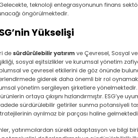
r. Gelecekte, teknoloji entegrasyonunun finans sekt
 sunacağı öngörülmektedir.
SG’nin Yükselişi
iri de
sürdürülebilir yatırım
ve Çevresel, Sosyal ve 
liği, sosyal eşitsizlikler ve kurumsal yönetim zafiyet
toplumsal ve çevresel etkilerini de göz önünde bulun
ğerlendirmede giderek daha önemli bir rol oynamaktad
sal yönetim sergileyen şirketlere yönelmektedir. Bu e
l ürünlerin ortaya çıkışını hızlandırmıştır. ESG’ye uyu
ede sürdürülebilir getiriler sunma potansiyeli taşı
tratejilerinin ayrılmaz bir parçası haline gelmektedi
mler, yatırımcılardan sürekli adaptasyon ve bilgi bi