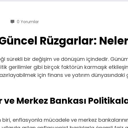
5
0 Yorumlar
Güncel Rüzgarlar: Neler
eği sürekli bir değişim ve dönüşüm içindedir. Günü
tik gerilimler gibi birçok faktörün karmaşık etkileşim
hazırlayabilmek için finans ve yatırım dünyasındaki
 ve Merkez Bankası Politikala
biri, enflasyonla mücadele ve merkez bankalarının s
ıllarda artan enflasyonist baskılarla önemli faiz a