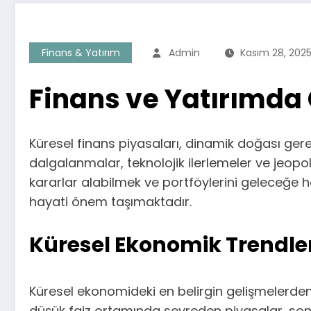
Finans & Yatırım
Admin
Kasım 28, 202
Finans ve Yatırımda 
Küresel finans piyasaları, dinamik doğası ger
dalgalanmalar, teknolojik ilerlemeler ve jeopoli
kararlar alabilmek ve portföylerini geleceğe 
hayati önem taşımaktadır.
Küresel Ekonomik Trendler
Küresel ekonomideki en belirgin gelişmelerden 
düşük faiz ortamında seyreden piyasalar, son y