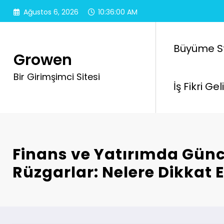
İçeriğe
Ağustos 6, 2026
10:36:01 AM
atla
Büyüme Str
Growen
Bir Girimşimci Sitesi
İş Fikri Ge
Finans ve Yatırımda Günc
Rüzgarlar: Nelere Dikkat 