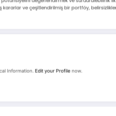
potansiyelini değerlendirmek ve sürdürülebilirlik ilk
iş kararlar ve çeşitlendirilmiş bir portföy, belirsizli
cal Information.
Edit your Profile
now.