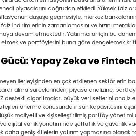
enedi piyasalarını doğrudan etkiledi. Yüksek faiz ora
 Enflasyonun düşüşe geçmesiyle, merkez bankalarının g
 faiz indirimlerinin zamanlamasını ve hızını merakla
maya devam etmektedir. Yatırımcılar için bu dönemde
aliz etmek ve portföylerini buna göre dengelemek krit
 Gücü: Yapay Zeka ve Fintech
meyen ilerleyişinden en çok etkilenen sektörlerin ba
ın karar alma süreçlerinden, piyasa analizine, port
Z destekli algoritmalar, büyük veri setlerini analiz 
atejileri önerme konusunda insan kapasitesini aşa
üşük maliyetli ve kişiselleştirilmiş portföy yönetimi
dijital varlık yönetiminde şeffaflık ve güvenlik vaa
ek daha geniş kitlelerin yatırım yapmasına olanak ta