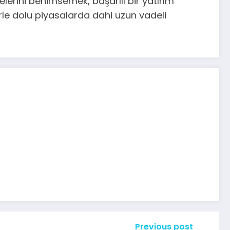
elerini benimsemek, başarılı bir yatırım
klerle dolu piyasalarda dahi uzun vadeli
Previous post