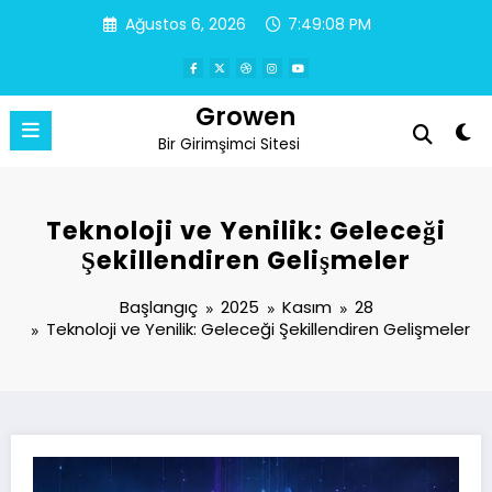
İçeriğe
Ağustos 6, 2026
7:49:09 PM
atla
Growen
Bir Girimşimci Sitesi
Teknoloji ve Yenilik: Geleceği
Şekillendiren Gelişmeler
Başlangıç
2025
Kasım
28
Teknoloji ve Yenilik: Geleceği Şekillendiren Gelişmeler