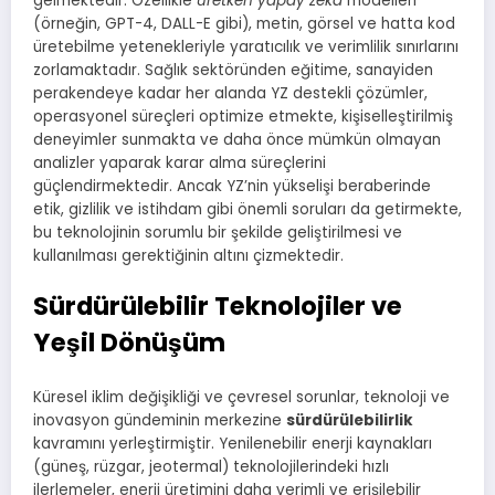
gelmektedir. Özellikle
üretken yapay zeka
modelleri
(örneğin, GPT-4, DALL-E gibi), metin, görsel ve hatta kod
üretebilme yetenekleriyle yaratıcılık ve verimlilik sınırlarını
zorlamaktadır. Sağlık sektöründen eğitime, sanayiden
perakendeye kadar her alanda YZ destekli çözümler,
operasyonel süreçleri optimize etmekte, kişiselleştirilmiş
deneyimler sunmakta ve daha önce mümkün olmayan
analizler yaparak karar alma süreçlerini
güçlendirmektedir. Ancak YZ’nin yükselişi beraberinde
etik, gizlilik ve istihdam gibi önemli soruları da getirmekte,
bu teknolojinin sorumlu bir şekilde geliştirilmesi ve
kullanılması gerektiğinin altını çizmektedir.
Sürdürülebilir Teknolojiler ve
Yeşil Dönüşüm
Küresel iklim değişikliği ve çevresel sorunlar, teknoloji ve
inovasyon gündeminin merkezine
sürdürülebilirlik
kavramını yerleştirmiştir. Yenilenebilir enerji kaynakları
(güneş, rüzgar, jeotermal) teknolojilerindeki hızlı
ilerlemeler, enerji üretimini daha verimli ve erişilebilir