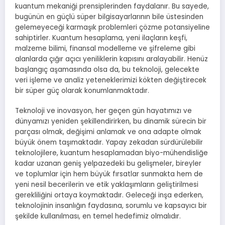
kuantum mekaniği prensiplerinden faydalanır. Bu sayede,
bugünün en güçlü süper bilgisayarlarının bile üstesinden
gelemeyeceği karmaşık problemleri çözme potansiyeline
sahiptirler. Kuantum hesaplama, yeni ilaçların keşfi,
malzeme bilimi, finansal modelleme ve şifreleme gibi
alanlarda çığır açıcı yeniliklerin kapısını aralayabilir. Henüz
başlangıç aşamasında olsa da, bu teknoloji, gelecekte
veri işleme ve analiz yeteneklerimizi kökten değiştirecek
bir süper güç olarak konumlanmaktadır.
Teknoloji ve inovasyon, her geçen gün hayatımızı ve
dünyamızı yeniden şekillendirirken, bu dinamik sürecin bir
parçası olmak, değişimi anlamak ve ona adapte olmak
büyük önem taşımaktadır. Yapay zekadan sürdürülebilir
teknolojilere, kuantum hesaplamadan biyo-mühendisliğe
kadar uzanan geniş yelpazedeki bu gelişmeler, bireyler
ve toplumlar için hem büyük fırsatlar sunmakta hem de
yeni nesil becerilerin ve etik yaklaşımların geliştirilmesi
gerekliliğini ortaya koymaktadır. Geleceği inşa ederken,
teknolojinin insanlığın faydasına, sorumlu ve kapsayıcı bir
şekilde kullanılması, en temel hedefimiz olmalıdır.