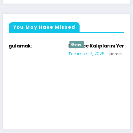
You May Have Missed
Genel
Düşünce Kalıplarını Yeniden Şekillendirmek
Temmuz 17, 2026
admin