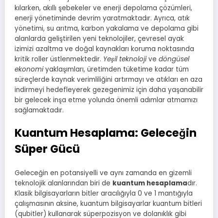
kılarken, akıllı şebekeler ve enerji depolama çözümleri,
enerji yönetiminde devrim yaratmaktadır. Ayrıca, atık
yönetimi, su arıtma, karbon yakalama ve depolama gibi
alanlarda geliştirilen yeni teknolojiler, çevresel ayak
izimizi azaltma ve doğal kaynakları koruma noktasında
kritik roller üstlenmektedir.
Yeşil teknoloji
ve
döngüsel
ekonomi
yaklaşımları, üretimden tüketime kadar tüm
süreçlerde kaynak verimliliğini artırmayı ve atıkları en aza
indirmeyi hedefleyerek gezegenimiz için daha yaşanabilir
bir gelecek inşa etme yolunda önemli adımlar atmamızı
sağlamaktadır.
Kuantum Hesaplama: Geleceğin
Süper Gücü
Geleceğin en potansiyelli ve aynı zamanda en gizemli
teknolojik alanlarından biri de
kuantum hesaplama
dır.
Klasik bilgisayarların bitler aracılığıyla 0 ve 1 mantığıyla
çalışmasının aksine, kuantum bilgisayarlar kuantum bitleri
(qubitler) kullanarak süperpozisyon ve dolanıklık gibi