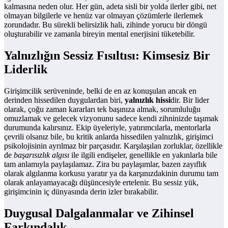
kalmasına neden olur. Her gün, adeta sisli bir yolda ilerler gibi, net
olmayan bilgilerle ve henüz var olmayan çözümlerle ilerlemek
zorundadır. Bu sürekli belirsizlik hali, zihinde yorucu bir döngü
oluşturabilir ve zamanla bireyin mental enerjisini tüketebilir.
Yalnızlığın Sessiz Fısıltısı: Kimsesiz Bir
Liderlik
Girişimcilik serüveninde, belki de en az konuşulan ancak en
derinden hissedilen duygulardan biri,
yalnızlık hissi
dir. Bir lider
olarak, çoğu zaman kararları tek başınıza almak, sorumluluğu
omuzlamak ve gelecek vizyonunu sadece kendi zihninizde taşımak
durumunda kalırsınız. Ekip üyeleriyle, yatırımcılarla, mentorlarla
çevrili olsanız bile, bu kritik anlarda hissedilen yalnızlık, girişimci
psikolojisinin ayrılmaz bir parçasıdır. Karşılaşılan zorluklar, özellikle
de
başarısızlık algısı
ile ilgili endişeler, genellikle en yakınlarla bile
tam anlamıyla paylaşılamaz. Zira bu paylaşımlar, bazen zayıflık
olarak algılanma korkusu yaratır ya da karşınızdakinin durumu tam
olarak anlayamayacağı düşüncesiyle ertelenir. Bu sessiz yük,
girişimcinin iç dünyasında derin izler bırakabilir.
Duygusal Dalgalanmalar ve Zihinsel
Farkındalık