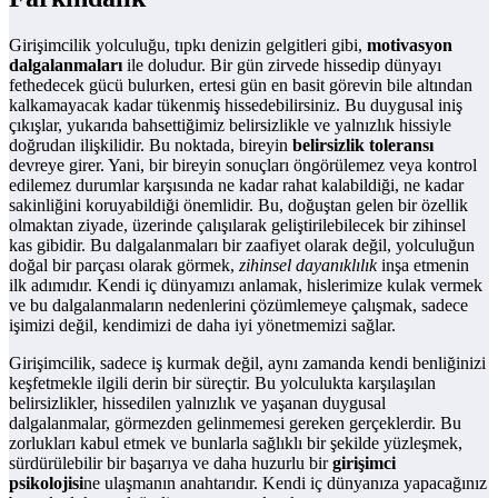
Girişimcilik yolculuğu, tıpkı denizin gelgitleri gibi,
motivasyon
dalgalanmaları
ile doludur. Bir gün zirvede hissedip dünyayı
fethedecek gücü bulurken, ertesi gün en basit görevin bile altından
kalkamayacak kadar tükenmiş hissedebilirsiniz. Bu duygusal iniş
çıkışlar, yukarıda bahsettiğimiz belirsizlikle ve yalnızlık hissiyle
doğrudan ilişkilidir. Bu noktada, bireyin
belirsizlik toleransı
devreye girer. Yani, bir bireyin sonuçları öngörülemez veya kontrol
edilemez durumlar karşısında ne kadar rahat kalabildiği, ne kadar
sakinliğini koruyabildiği önemlidir. Bu, doğuştan gelen bir özellik
olmaktan ziyade, üzerinde çalışılarak geliştirilebilecek bir zihinsel
kas gibidir. Bu dalgalanmaları bir zaafiyet olarak değil, yolculuğun
doğal bir parçası olarak görmek,
zihinsel dayanıklılık
inşa etmenin
ilk adımıdır. Kendi iç dünyamızı anlamak, hislerimize kulak vermek
ve bu dalgalanmaların nedenlerini çözümlemeye çalışmak, sadece
işimizi değil, kendimizi de daha iyi yönetmemizi sağlar.
Girişimcilik, sadece iş kurmak değil, aynı zamanda kendi benliğinizi
keşfetmekle ilgili derin bir süreçtir. Bu yolculukta karşılaşılan
belirsizlikler, hissedilen yalnızlık ve yaşanan duygusal
dalgalanmalar, görmezden gelinmemesi gereken gerçeklerdir. Bu
zorlukları kabul etmek ve bunlarla sağlıklı bir şekilde yüzleşmek,
sürdürülebilir bir başarıya ve daha huzurlu bir
girişimci
psikolojisi
ne ulaşmanın anahtarıdır. Kendi iç dünyanıza yapacağınız