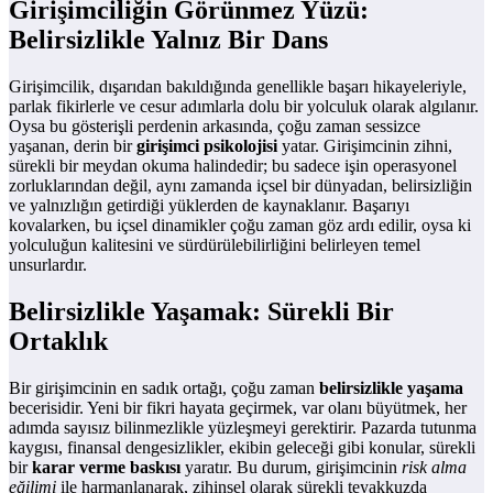
Girişimciliğin Görünmez Yüzü:
Belirsizlikle Yalnız Bir Dans
Girişimcilik, dışarıdan bakıldığında genellikle başarı hikayeleriyle,
parlak fikirlerle ve cesur adımlarla dolu bir yolculuk olarak algılanır.
Oysa bu gösterişli perdenin arkasında, çoğu zaman sessizce
yaşanan, derin bir
girişimci psikolojisi
yatar. Girişimcinin zihni,
sürekli bir meydan okuma halindedir; bu sadece işin operasyonel
zorluklarından değil, aynı zamanda içsel bir dünyadan, belirsizliğin
ve yalnızlığın getirdiği yüklerden de kaynaklanır. Başarıyı
kovalarken, bu içsel dinamikler çoğu zaman göz ardı edilir, oysa ki
yolculuğun kalitesini ve sürdürülebilirliğini belirleyen temel
unsurlardır.
Belirsizlikle Yaşamak: Sürekli Bir
Ortaklık
Bir girişimcinin en sadık ortağı, çoğu zaman
belirsizlikle yaşama
becerisidir. Yeni bir fikri hayata geçirmek, var olanı büyütmek, her
adımda sayısız bilinmezlikle yüzleşmeyi gerektirir. Pazarda tutunma
kaygısı, finansal dengesizlikler, ekibin geleceği gibi konular, sürekli
bir
karar verme baskısı
yaratır. Bu durum, girişimcinin
risk alma
eğilimi
ile harmanlanarak, zihinsel olarak sürekli teyakkuzda