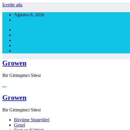
İçeriğe atla
Ağustos 8, 2026
Growen
Bir Girimşimci Sitesi
Growen
Bir Girimşimci Sitesi
Büyüme Stratejileri
Genel