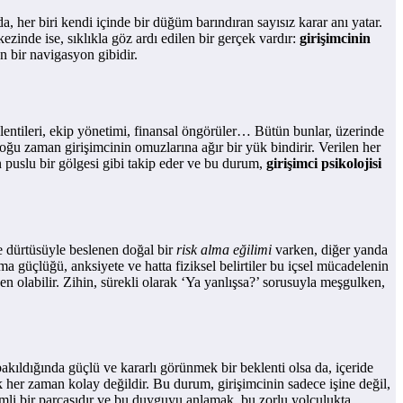
, her biri kendi içinde bir düğüm barındıran sayısız karar anı yatar.
nde ise, sıklıkla göz ardı edilen bir gerçek vardır:
girişimcinin
an bir navigasyon gibidir.
klentileri, ekip yönetimi, finansal öngörüler… Bütün bunlar, üzerinde
ğu zaman girişimcinin omuzlarına ağır bir yük bindirir. Verilen her
in puslu bir gölgesi gibi takip eder ve bu durum,
girişimci psikolojisi
me dürtüsüyle beslenen doğal bir
risk alma eğilimi
varken, diğer yanda
a güçlüğü, anksiyete ve hatta fiziksel belirtiler bu içsel mücadelenin
 olabilir. Zihin, sürekli olarak ‘Ya yanlışsa?’ sorusuyla meşgulken,
akıldığında güçlü ve kararlı görünmek bir beklenti olsa da, içeride
 her zaman kolay değildir. Bu durum, girişimcinin sadece işine değil,
mli bir parçasıdır ve bu duyguyu anlamak, bu zorlu yolculukta