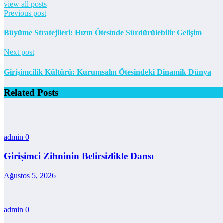
view all posts
Previous post
Büyüme Stratejileri: Hızın Ötesinde Sürdürülebilir Gelişim
Next post
Girişimcilik Kültürü: Kurumsalın Ötesindeki Dinamik Dünya
Related Posts
admin
0
Girişimci Zihninin Belirsizlikle Dansı
Ağustos 5, 2026
admin
0