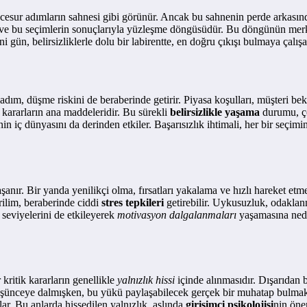
 cesur adımların sahnesi gibi görünür. Ancak bu sahnenin perde arkasında
e bu seçimlerin sonuçlarıyla yüzleşme döngüsüdür. Bu döngünün merkezi
ni gün, belirsizliklerle dolu bir labirentte, en doğru çıkışı bulmaya çalış
adım, düşme riskini de beraberinde getirir. Piyasa koşulları, müşteri be
en kararların ana maddeleridir. Bu sürekli
belirsizlikle yaşama
durumu, ço
nin iç dünyasını da derinden etkiler. Başarısızlık ihtimali, her bir seçim
şanır. Bir yanda yenilikçi olma, fırsatları yakalama ve hızlı hareket et
erilim, beraberinde ciddi
stres tepkileri
getirebilir. Uykusuzluk, odaklanm
 seviyelerini de etkileyerek
motivasyon dalgalanmaları
yaşamasına neden
kritik kararların genellikle
yalnızlık hissi
içinde alınmasıdır. Dışarıdan b
r düşünceye dalmışken, bu yükü paylaşabilecek gerçek bir muhatap bulmak
lar. Bu anlarda hissedilen yalnızlık, aslında
girişimci psikolojisi
nin öne