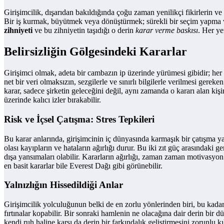
Girişimcilik, dışarıdan bakıldığında çoğu zaman yenilikçi fikirlerin ve
Bir iş kurmak, büyütmek veya dönüştürmek; sürekli bir seçim yapma v
zihniyeti
ve bu zihniyetin taşıdığı o derin
karar verme baskısı
. Her ye
Belirsizliğin Gölgesindeki Kararlar
Girişimci olmak, adeta bir cambazın ip üzerinde yürümesi gibidir; her 
net bir veri olmaksızın, sezgilerle ve sınırlı bilgilerle verilmesi gerek
karar, sadece şirketin geleceğini değil, aynı zamanda o kararı alan kişi
üzerinde kalıcı izler bırakabilir.
Risk ve İçsel Çatışma: Stres Tepkileri
Bu karar anlarında, girişimcinin iç dünyasında karmaşık bir çatışma ya
olası kayıpların ve hataların ağırlığı durur. Bu iki zıt güç arasındaki g
dışa yansımaları olabilir. Kararların ağırlığı, zaman zaman motivasyon
en basit kararlar bile Everest Dağı gibi görünebilir.
Yalnızlığın Hissedildiği Anlar
Girişimcilik yolculuğunun belki de en zorlu yönlerinden biri, bu kadar 
fırtınalar kopabilir. Bir sonraki hamlenin ne olacağına dair derin bi
kendi ruh haline karşı da derin bir farkındalık geliştirmesini zorunlu kı